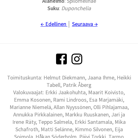
Alaheimo
: Spilomelinae
Suku
:
D
uponchelia
← Edellinen
│
Seuraava →
Toimituskunta: Helmut Diekmann, Jaana Ihme, Heikki
Tabell, Patrik Åberg
Valokuvaajat: Erkki Jaakohuhta, Maarit Koivisto,
Emma Kosonen, Rami Lindroos, Esa Marjamäki,
Marianne Niemelä, Allan Nyyssönen, Olli Pihlajamaa,
Annukka Pirkkalainen, Markku Ruuskanen, Jari ja
Irene Räty, Teppo Salmela, Erkki Santamala, Mika
Schafroth, Matti Selänne, Kimmo Silvonen, Eija
Soimola, Håkan Söderholm, Päivi Torkki, Tarmo