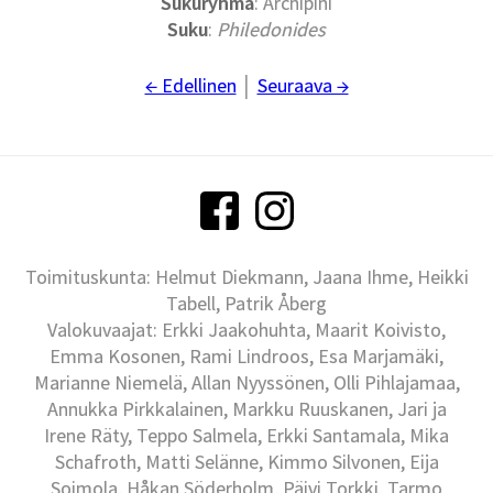
Sukuryhmä
: Archipini
Suku
:
Philedonides
← Edellinen
│
Seuraava →
Toimituskunta: Helmut Diekmann, Jaana Ihme, Heikki
Tabell, Patrik Åberg
Valokuvaajat: Erkki Jaakohuhta, Maarit Koivisto,
Emma Kosonen, Rami Lindroos, Esa Marjamäki,
Marianne Niemelä, Allan Nyyssönen, Olli Pihlajamaa,
Annukka Pirkkalainen, Markku Ruuskanen, Jari ja
Irene Räty, Teppo Salmela, Erkki Santamala, Mika
Schafroth, Matti Selänne, Kimmo Silvonen, Eija
Soimola, Håkan Söderholm, Päivi Torkki, Tarmo