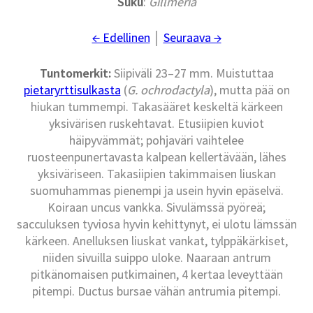
Suku
:
Gillmeria
← Edellinen
│
Seuraava →
Tuntomerkit:
Siipiväli 23–27 mm. Muistuttaa
pietaryrttisulkasta
(
G. ochrodactyla
), mutta pää on
hiukan tummempi. Takasääret keskeltä kärkeen
yksivärisen ruskehtavat. Etusiipien kuviot
häipyvämmät; pohjaväri vaihtelee
ruosteenpunertavasta kalpean kellertävään, lähes
yksiväriseen. Takasiipien takimmaisen liuskan
suomuhammas pienempi ja usein hyvin epäselvä.
Koiraan uncus vankka. Sivulämssä pyöreä;
sacculuksen tyviosa hyvin kehittynyt, ei ulotu lämssän
kärkeen. Anelluksen liuskat vankat, tylppäkärkiset,
niiden sivuilla suippo uloke. Naaraan antrum
pitkänomaisen putkimainen, 4 kertaa leveyttään
pitempi. Ductus bursae vähän antrumia pitempi.