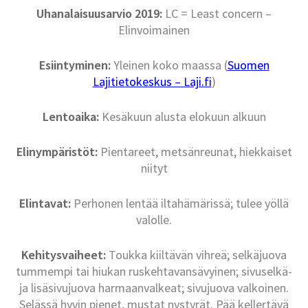
Uhanalaisuusarvio 2019:
LC = Least concern –
Elinvoimainen
Esiintyminen:
Yleinen koko maassa (
Suomen
Lajitietokeskus – Laji.fi
)
Lentoaika:
Kesäkuun alusta elokuun alkuun
Elinympäristöt:
Pientareet, metsänreunat, hiekkaiset
niityt
Elintavat:
Perhonen lentää iltahämärissä; tulee yöllä
valolle.
Kehitysvaiheet:
Toukka kiiltävän vihreä; selkäjuova
tummempi tai hiukan ruskehtavansävyinen; sivuselkä-
ja lisäsivujuova harmaanvalkeat; sivujuova valkoinen.
Selässä hyvin pienet, mustat nystyrät. Pää kellertävä