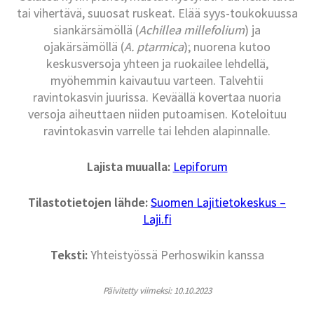
tai vihertävä, suuosat ruskeat. Elää syys-toukokuussa
siankärsämöllä (
Achillea millefolium
) ja
ojakärsämöllä (
A. ptarmica
); nuorena kutoo
keskusversoja yhteen ja ruokailee lehdellä,
myöhemmin kaivautuu varteen. Talvehtii
ravintokasvin juurissa. Keväällä kovertaa nuoria
versoja aiheuttaen niiden putoamisen. Koteloituu
ravintokasvin varrelle tai lehden alapinnalle.
Lajista muualla:
Lepiforum
Tilastotietojen lähde:
Suomen Lajitietokeskus –
Laji.fi
Teksti:
Yhteistyössä Perhoswikin kanssa
Päivitetty viimeksi: 10.10.2023