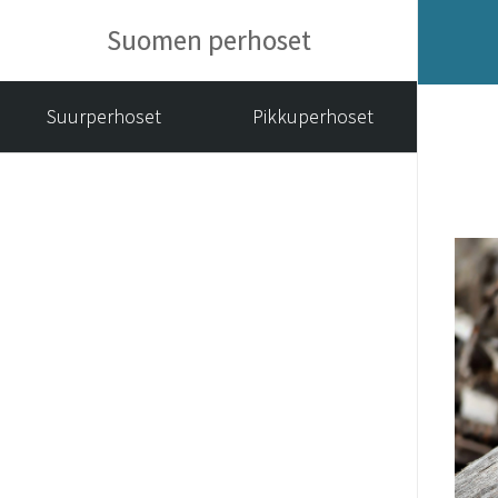
Suomen perhoset
Suurperhoset
Pikkuperhoset