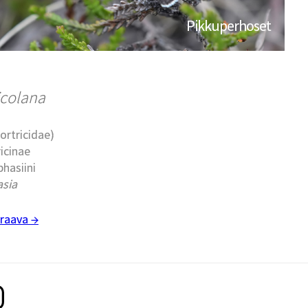
Pikkuperhoset
icolana
Tortricidae)
ricinae
phasiini
sia
raava →