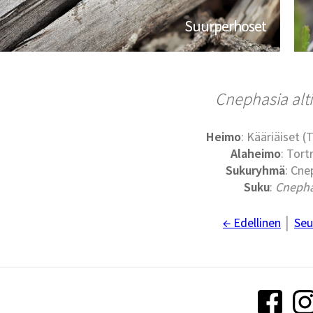
Suurperhoset
Cnephasia alt
Heimo
: Kääriäiset (
Alaheimo
: Tort
Sukuryhmä
: Cne
Suku
:
Cnepha
← Edellinen
│
Seu