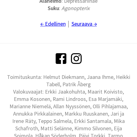
Alaheimo
: Depressariinae
Suku
:
Agonopterix
← Edellinen
│
Seuraava →
Toimituskunta: Helmut Diekmann, Jaana Ihme, Heikki
Tabell, Patrik Åberg
Valokuvaajat: Erkki Jaakohuhta, Maarit Koivisto,
Emma Kosonen, Rami Lindroos, Esa Marjamäki,
Marianne Niemelä, Allan Nyyssönen, Olli Pihlajamaa,
Annukka Pirkkalainen, Markku Ruuskanen, Jari ja
Irene Räty, Teppo Salmela, Erkki Santamala, Mika
Schafroth, Matti Selänne, Kimmo Silvonen, Eija
Soimola, Håkan Söderholm, Päivi Torkki, Tarmo