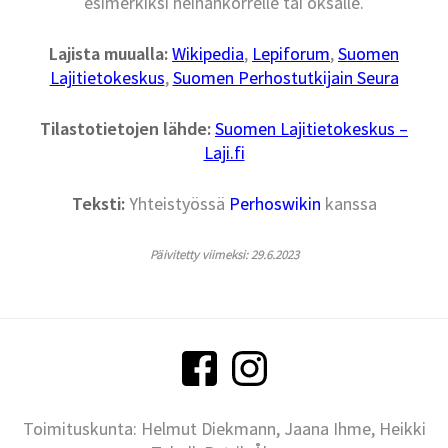
esimerkiksi heinänkorrelle tai oksalle.
Lajista muualla:
Wikipedia
,
Lepiforum
,
Suomen
Lajitietokeskus
,
Suomen Perhostutkijain Seura
Tilastotietojen lähde:
Suomen Lajitietokeskus –
Laji.fi
Teksti:
Yhteistyössä
Perhoswikin
kanssa
Päivitetty viimeksi: 29.6.2023
Toimituskunta: Helmut Diekmann, Jaana Ihme, Heikki