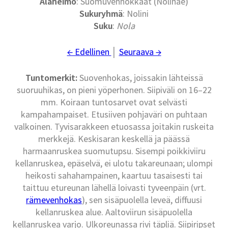
Alaheimo
: Suomuvenhokkaat (Nolinae)
Sukuryhmä
: Nolini
Suku
:
Nola
← Edellinen
│
Seuraava →
Tuntomerkit:
Suovenhokas, joissakin lähteissä
suoruuhikas, on pieni yöperhonen. Siipiväli on 16–22
mm. Koiraan tuntosarvet ovat selvästi
kampahampaiset. Etusiiven pohjaväri on puhtaan
valkoinen. Tyvisarakkeen etuosassa joitakin ruskeita
merkkejä. Keskisaran keskellä ja päässä
harmaanruskea suomutupsu. Sisempi poikkiviiru
kellanruskea, epäselvä, ei ulotu takareunaan; ulompi
heikosti sahahampainen, kaartuu tasaisesti tai
taittuu etureunan lähellä loivasti tyveenpäin (vrt.
rämevenhokas
), sen sisäpuolella leveä, diffuusi
kellanruskea alue. Aaltoviirun sisäpuolella
kellanruskea varjo. Ulkoreunassa rivi täpliä. Siipiripset