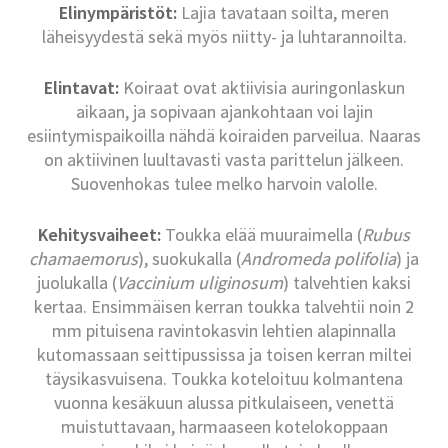
Elinympäristöt:
Lajia tavataan soilta, meren
läheisyydestä sekä myös niitty- ja luhtarannoilta.
Elintavat:
Koiraat ovat aktiivisia auringonlaskun
aikaan, ja sopivaan ajankohtaan voi lajin
esiintymispaikoilla nähdä koiraiden parveilua. Naaras
on aktiivinen luultavasti vasta parittelun jälkeen.
Suovenhokas tulee melko harvoin valolle.
Kehitysvaiheet:
Toukka elää muuraimella (
Rubus
chamaemorus
), suokukalla (
Andromeda polifolia
) ja
juolukalla (
Vaccinium uliginosum
) talvehtien kaksi
kertaa. Ensimmäisen kerran toukka talvehtii noin 2
mm pituisena ravintokasvin lehtien alapinnalla
kutomassaan seittipussissa ja toisen kerran miltei
täysikasvuisena. Toukka koteloituu kolmantena
vuonna kesäkuun alussa pitkulaiseen, venettä
muistuttavaan, harmaaseen kotelokoppaan