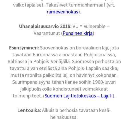
valkotäpläiset. Takasiivet tummanharmaat (vrt.
rämevenhokas
).
Uhanalaisuusarvio 2019:
VU = Vulnerable –
Vaarantunut (
Punainen kirja
)
Esiintyminen:
Suovenhokas on boreaalinen laji, jota
tavataan Euroopassa ainoastaan Pohjoismaissa,
Baltiassa ja Pohjois-Venäjällä. Suomessa perhosta on
tavattu aivan etelästä aina Pohjois-Lappiin saakka,
mutta monilta paikoilta laji on hävinnyt kokonaan.
Suurimpana syynä tähän lienee soihin 1900-luvun
jälkipuoliskolla kohdistuneet voimakkaat
toimenpiteet. (
Suomen Lajitietokeskus – Laji.fi
).
Lentoaika:
Aikuisia perhosia tavataan kesä-
heinäkuussa.