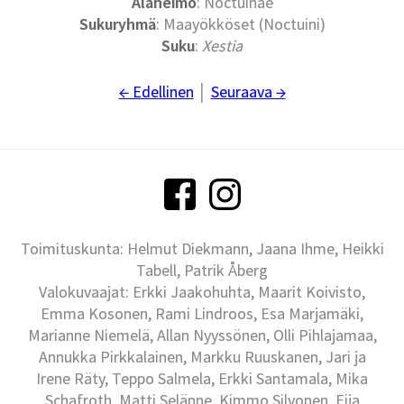
Alaheimo
: Noctuinae
Sukuryhmä
: Maayökköset (Noctuini)
Suku
:
Xestia
← Edellinen
│
Seuraava →
Toimituskunta: Helmut Diekmann, Jaana Ihme, Heikki
Tabell, Patrik Åberg
Valokuvaajat: Erkki Jaakohuhta, Maarit Koivisto,
Emma Kosonen, Rami Lindroos, Esa Marjamäki,
Marianne Niemelä, Allan Nyyssönen, Olli Pihlajamaa,
Annukka Pirkkalainen, Markku Ruuskanen, Jari ja
Irene Räty, Teppo Salmela, Erkki Santamala, Mika
Schafroth, Matti Selänne, Kimmo Silvonen, Eija