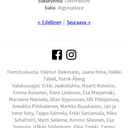
Sukuryhmä
: Olethreutini
Suku
:
Argyroploce
← Edellinen
│
Seuraava →
Toimituskunta: Helmut Diekmann, Jaana Ihme, Heikki
Tabell, Patrik Åberg
Valokuvaajat: Erkki Jaakohuhta, Maarit Koivisto,
Emma Kosonen, Rami Lindroos, Esa Marjamäki,
Marianne Niemelä, Allan Nyyssönen, Olli Pihlajamaa,
Annukka Pirkkalainen, Markku Ruuskanen, Jari ja
Irene Räty, Teppo Salmela, Erkki Santamala, Mika
Schafroth, Matti Selänne, Kimmo Silvonen, Eija
Soimola, Håkan Söderholm, Päivi Torkki, Tarmo