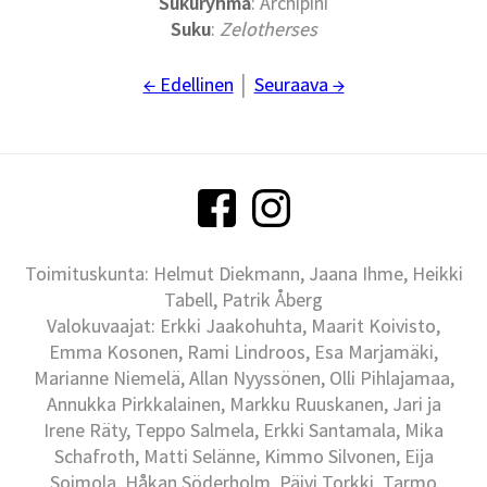
Sukuryhmä
: Archipini
Suku
:
Zelotherses
← Edellinen
│
Seuraava →
Toimituskunta: Helmut Diekmann, Jaana Ihme, Heikki
Tabell, Patrik Åberg
Valokuvaajat: Erkki Jaakohuhta, Maarit Koivisto,
Emma Kosonen, Rami Lindroos, Esa Marjamäki,
Marianne Niemelä, Allan Nyyssönen, Olli Pihlajamaa,
Annukka Pirkkalainen, Markku Ruuskanen, Jari ja
Irene Räty, Teppo Salmela, Erkki Santamala, Mika
Schafroth, Matti Selänne, Kimmo Silvonen, Eija
Soimola, Håkan Söderholm, Päivi Torkki, Tarmo