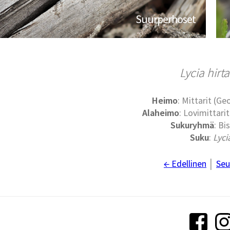
Suurperhoset
Lycia hirta
Heimo
: Mittarit (G
Alaheimo
: Lovimittari
Sukuryhmä
: Bi
Suku
:
Lyci
← Edellinen
│
Seu