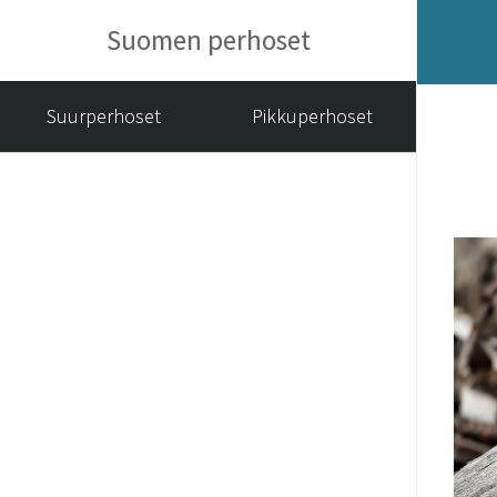
Suomen perhoset
Suurperhoset
Pikkuperhoset