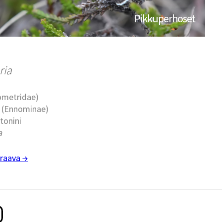
Pikkuperhoset
ria
eometridae)
t (Ennominae)
stonini
a
raava →