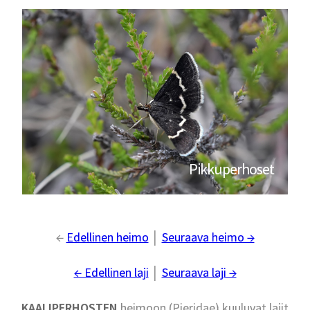
Pikkuperhoset
←
Edellinen heimo
│
Seuraava heimo →
← Edellinen laji
│
Seuraava laji →
KAALIPERHOSTEN
heimoon (Pieridae) kuuluvat lajit