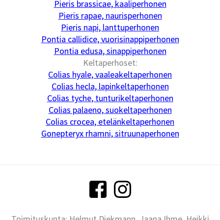
Pieris brassicae, kaaliperhonen
Pieris rapae, naurisperhonen
Pieris napi, lanttuperhonen
Pontia callidice, vuorisinappiperhonen
Pontia edusa, sinappiperhonen
Keltaperhoset:
Colias hyale, vaaleakeltaperhonen
Colias hecla, lapinkeltaperhonen
Colias tyche, tunturikeltaperhonen
Colias palaeno, suokeltaperhonen
Colias crocea, etelänkeltaperhonen
Gonepteryx rhamni, sitruunaperhonen
Toimituskunta: Helmut Diekmann, Jaana Ihme, Heikki