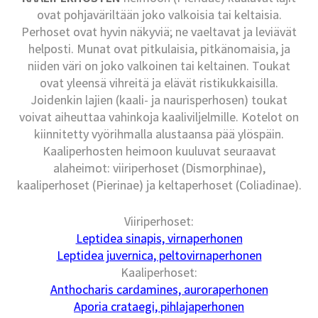
ovat pohjaväriltään joko valkoisia tai keltaisia.
Perhoset ovat hyvin näkyviä; ne vaeltavat ja leviävät
helposti. Munat ovat pitkulaisia, pitkänomaisia, ja
niiden väri on joko valkoinen tai keltainen. Toukat
ovat yleensä vihreitä ja elävät ristikukkaisilla.
Joidenkin lajien (kaali- ja naurisperhosen) toukat
voivat aiheuttaa vahinkoja kaaliviljelmille. Kotelot on
kiinnitetty vyörihmalla alustaansa pää ylöspäin.
Kaaliperhosten heimoon kuuluvat seuraavat
alaheimot: viiriperhoset (Dismorphinae),
kaaliperhoset (Pierinae) ja keltaperhoset (Coliadinae).
Viiriperhoset:
Leptidea sinapis, virnaperhonen
Leptidea juvernica, peltovirnaperhonen
Kaaliperhoset:
Anthocharis cardamines, auroraperhonen
Aporia crataegi, pihlajaperhonen