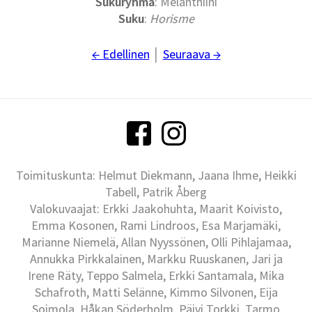
Sukuryhmä
: Melanthiini
Suku
:
Horisme
← Edellinen
│
Seuraava →
Toimituskunta: Helmut Diekmann, Jaana Ihme, Heikki
Tabell, Patrik Åberg
Valokuvaajat: Erkki Jaakohuhta, Maarit Koivisto,
Emma Kosonen, Rami Lindroos, Esa Marjamäki,
Marianne Niemelä, Allan Nyyssönen, Olli Pihlajamaa,
Annukka Pirkkalainen, Markku Ruuskanen, Jari ja
Irene Räty, Teppo Salmela, Erkki Santamala, Mika
Schafroth, Matti Selänne, Kimmo Silvonen, Eija
Soimola, Håkan Söderholm, Päivi Torkki, Tarmo