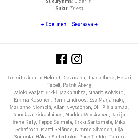
Sukuryhmä
: Cidariini
Suku
:
Thera
← Edellinen
│
Seuraava →
Toimituskunta: Helmut Diekmann, Jaana Ihme, Heikki
Tabell, Patrik Åberg
Valokuvaajat: Erkki Jaakohuhta, Maarit Koivisto,
Emma Kosonen, Rami Lindroos, Esa Marjamäki,
Marianne Niemelä, Allan Nyyssönen, Olli Pihlajamaa,
Annukka Pirkkalainen, Markku Ruuskanen, Jari ja
Irene Räty, Teppo Salmela, Erkki Santamala, Mika
Schafroth, Matti Selänne, Kimmo Silvonen, Eija
Soimola, Håkan Söderholm, Päivi Torkki, Tarmo