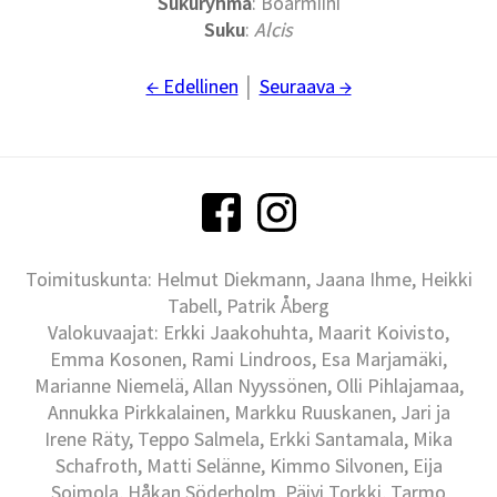
Sukuryhmä
: Boarmiini
Suku
:
Alcis
← Edellinen
│
Seuraava →
Toimituskunta: Helmut Diekmann, Jaana Ihme, Heikki
Tabell, Patrik Åberg
Valokuvaajat: Erkki Jaakohuhta, Maarit Koivisto,
Emma Kosonen, Rami Lindroos, Esa Marjamäki,
Marianne Niemelä, Allan Nyyssönen, Olli Pihlajamaa,
Annukka Pirkkalainen, Markku Ruuskanen, Jari ja
Irene Räty, Teppo Salmela, Erkki Santamala, Mika
Schafroth, Matti Selänne, Kimmo Silvonen, Eija
Soimola, Håkan Söderholm, Päivi Torkki, Tarmo