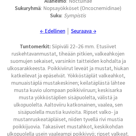
Alaheimo
: Noctuinae
Sukuryhmä
: Nopsayökköset (Oncocnemidinae)
Suku
:
Sympistis
← Edellinen
│
Seuraava →
Tuntomerkit:
Siipiväli 22–26 mm. Etusiivet
ruskehtavanmustat, tiheään pitkien, valkeahkojen
suomujen sekaiset, varsinkin taitteiden kohdalta ja
ulkosarakkeesta. Poikkiviirut leveät ja mustat, hiukan
katkeilevat ja epäselvät. Yökköstäplät valkeahkot,
munuaistäplä mustakeskinen; keilatäplästä lähtee
musta kuvio ulompaan poikkiviiruun; keskisarka
musta yökköstäplien sisäpuolelta, välistä ja
ulkopuolelta. Aaltoviiru katkonainen, vaalea, sen
sisäpuolella mustia kuvioita. Ripset valko- ja
mustanruskeatäpläiset, niiden tyvellä rivi mustia
poikkijuovia. Takasiivet mustahkot, keskikohdan
ulkopuolella usein vaaleampi poikkivyö; ripset valkeat.