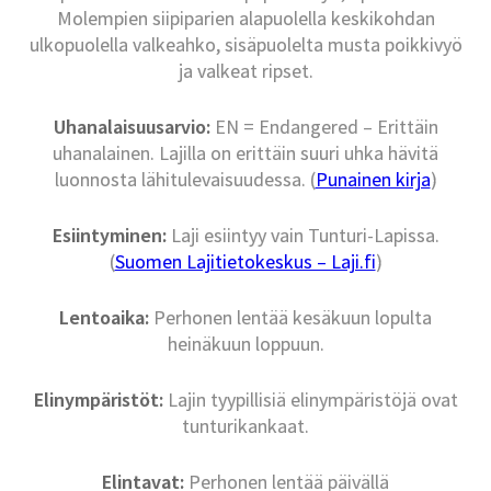
Molempien siipiparien alapuolella keskikohdan
ulkopuolella valkeahko, sisäpuolelta musta poikkivyö
ja valkeat ripset.
Uhanalaisuusarvio:
EN = Endangered – Erittäin
uhanalainen. Lajilla on erittäin suuri uhka hävitä
luonnosta lähitulevaisuudessa. (
Punainen kirja
)
Esiintyminen:
Laji esiintyy vain Tunturi-Lapissa.
(
Suomen Lajitietokeskus – Laji.fi
)
Lentoaika:
Perhonen lentää kesäkuun lopulta
heinäkuun loppuun.
Elinympäristöt:
Lajin tyypillisiä elinympäristöjä ovat
tunturikankaat.
Elintavat:
Perhonen lentää päivällä