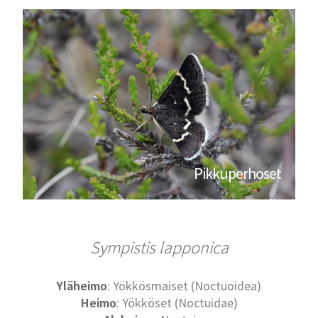
Pikkuperhoset
Sympistis lapponica
Yläheimo
: Yökkösmaiset (Noctuoidea)
Heimo
: Yökköset (Noctuidae)