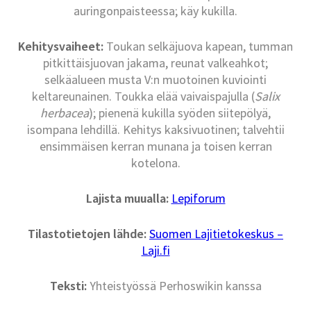
auringonpaisteessa; käy kukilla.
Kehitysvaiheet:
Toukan selkäjuova kapean, tumman
pitkittäisjuovan jakama, reunat valkeahkot;
selkäalueen musta V:n muotoinen kuviointi
keltareunainen. Toukka elää vaivaispajulla (
Salix
herbacea
); pienenä kukilla syöden siitepölyä,
isompana lehdillä. Kehitys kaksivuotinen; talvehtii
ensimmäisen kerran munana ja toisen kerran
kotelona.
Lajista muualla:
Lepiforum
Tilastotietojen lähde:
Suomen Lajitietokeskus –
Laji.fi
Teksti:
Yhteistyössä Perhoswikin kanssa