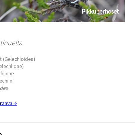
Pikkuperhoset
tinuella
t (Gelechioidea)
elechiidae)
chiinae
echiini
des
raava →