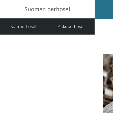
Suomen perhoset
Suurperhoset
Pikkuperhoset