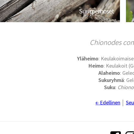
Suurperhoset
Chionodes con
Yläheimo
: Keulakoimaise
Heimo
: Keulakoit (G
Alaheimo
: Gele
Sukuryhmä
: Gel
Suku
:
Chiono
← Edellinen
│
Seu