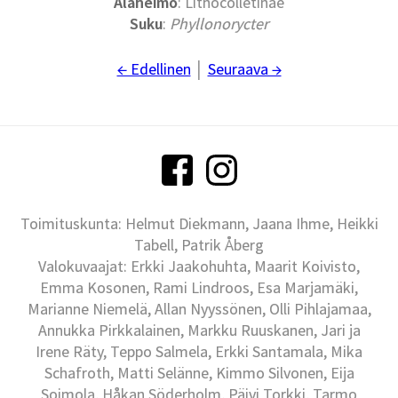
Alaheimo
: Lithocolletinae
Suku
:
Phyllonorycter
← Edellinen
│
Seuraava →
Toimituskunta: Helmut Diekmann, Jaana Ihme, Heikki
Tabell, Patrik Åberg
Valokuvaajat: Erkki Jaakohuhta, Maarit Koivisto,
Emma Kosonen, Rami Lindroos, Esa Marjamäki,
Marianne Niemelä, Allan Nyyssönen, Olli Pihlajamaa,
Annukka Pirkkalainen, Markku Ruuskanen, Jari ja
Irene Räty, Teppo Salmela, Erkki Santamala, Mika
Schafroth, Matti Selänne, Kimmo Silvonen, Eija
Soimola, Håkan Söderholm, Päivi Torkki, Tarmo