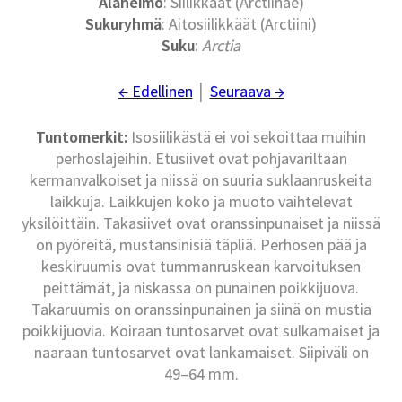
Alaheimo
: Siilikkäät (Arctiinae)
Sukuryhmä
: Aitosiilikkäät (Arctiini)
Suku
:
Arctia
← Edellinen
│
Seuraava →
Tuntomerkit:
Isosiilikästä ei voi sekoittaa muihin
perhoslajeihin. Etusiivet ovat pohjaväriltään
kermanvalkoiset ja niissä on suuria suklaanruskeita
laikkuja. Laikkujen koko ja muoto vaihtelevat
yksilöittäin. Takasiivet ovat oranssinpunaiset ja niissä
on pyöreitä, mustansinisiä täpliä. Perhosen pää ja
keskiruumis ovat tummanruskean karvoituksen
peittämät, ja niskassa on punainen poikkijuova.
Takaruumis on oranssinpunainen ja siinä on mustia
poikkijuovia. Koiraan tuntosarvet ovat sulkamaiset ja
naaraan tuntosarvet ovat lankamaiset. Siipiväli on
49–64 mm.