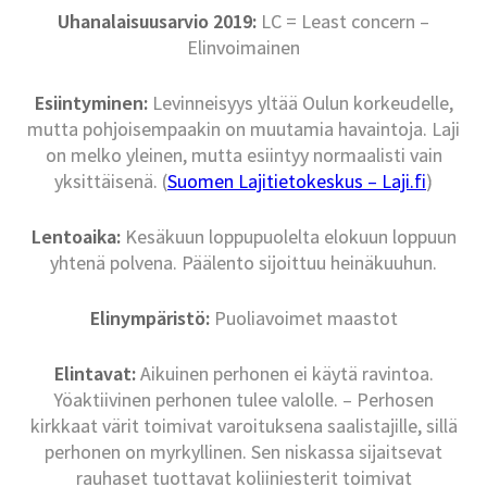
Uhanalaisuusarvio 2019:
LC = Least concern –
Elinvoimainen
Esiintyminen:
Levinneisyys yltää Oulun korkeudelle,
mutta pohjoisempaakin on muutamia havaintoja. Laji
on melko yleinen, mutta esiintyy normaalisti vain
yksittäisenä. (
Suomen Lajitietokeskus – Laji.fi
)
Lentoaika:
Kesäkuun loppupuolelta elokuun loppuun
yhtenä polvena. Päälento sijoittuu heinäkuuhun.
Elinympäristö:
Puoliavoimet maastot
Elintavat:
Aikuinen perhonen ei käytä ravintoa.
Yöaktiivinen perhonen tulee valolle. – Perhosen
kirkkaat värit toimivat varoituksena saalistajille, sillä
perhonen on myrkyllinen. Sen niskassa sijaitsevat
rauhaset tuottavat koliiniesterit toimivat