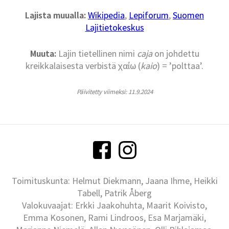
Lajista muualla:
Wikipedia
,
Lepiforum
,
Suomen
Lajitietokeskus
Muuta:
Lajin tietellinen nimi
caja
on johdettu
kreikkalaisesta verbistä χαίω (
kaio
) = ’polttaa’.
Päivitetty viimeksi: 11.9.2024
Toimituskunta: Helmut Diekmann, Jaana Ihme, Heikki
Tabell, Patrik Åberg
Valokuvaajat: Erkki Jaakohuhta, Maarit Koivisto,
Emma Kosonen, Rami Lindroos, Esa Marjamäki,