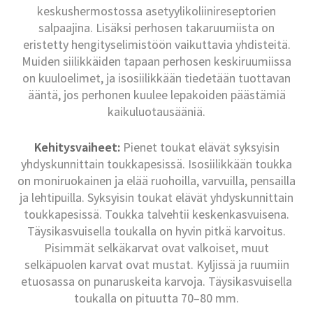
keskushermostossa asetyylikoliinireseptorien
salpaajina. Lisäksi perhosen takaruumiista on
eristetty hengityselimistöön vaikuttavia yhdisteitä.
Muiden siilikkäiden tapaan perhosen keskiruumiissa
on kuuloelimet, ja isosiilikkään tiedetään tuottavan
ääntä, jos perhonen kuulee lepakoiden päästämiä
kaikuluotausääniä.
Kehitysvaiheet:
Pienet toukat elävät syksyisin
yhdyskunnittain toukkapesissä. Isosiilikkään toukka
on moniruokainen ja elää ruohoilla, varvuilla, pensailla
ja lehtipuilla. Syksyisin toukat elävät yhdyskunnittain
toukkapesissä. Toukka talvehtii keskenkasvuisena.
Täysikasvuisella toukalla on hyvin pitkä karvoitus.
Pisimmät selkäkarvat ovat valkoiset, muut
selkäpuolen karvat ovat mustat. Kyljissä ja ruumiin
etuosassa on punaruskeita karvoja. Täysikasvuisella
toukalla on pituutta 70–80 mm.