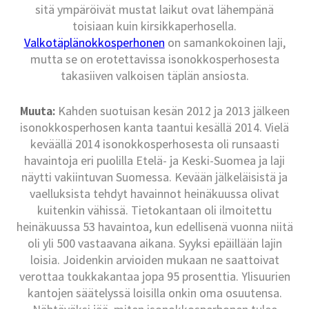
sitä ympäröivät mustat laikut ovat lähempänä
toisiaan kuin kirsikkaperhosella.
Valkotäplänokkosperhonen
on samankokoinen laji,
mutta se on erotettavissa isonokkosperhosesta
takasiiven valkoisen täplän ansiosta.
Muuta:
Kahden suotuisan kesän 2012 ja 2013 jälkeen
isonokkosperhosen kanta taantui kesällä 2014. Vielä
keväällä 2014 isonokkosperhosesta oli runsaasti
havaintoja eri puolilla Etelä- ja Keski-Suomea ja laji
näytti vakiintuvan Suomessa. Kevään jälkeläisistä ja
vaelluksista tehdyt havainnot heinäkuussa olivat
kuitenkin vähissä. Tietokantaan oli ilmoitettu
heinäkuussa 53 havaintoa, kun edellisenä vuonna niitä
oli yli 500 vastaavana aikana. Syyksi epäillään lajin
loisia. Joidenkin arvioiden mukaan ne saattoivat
verottaa toukkakantaa jopa 95 prosenttia. Ylisuurien
kantojen säätelyssä loisilla onkin oma osuutensa.