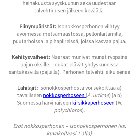
heinäkuusta syyskuuhun sekä uudestaan
talvehtimisen jälkeen keväällä.
Elinympäristöt:
Isonokkosperhonen viihtyy
avoimessa metsämaastossa, pellonlaitamilla,
puutarhoissa ja pihapiireissä, joissa kasvaa pajua.
Kehitysvaiheet:
Naaraat munivat munat ryppäinä
pajun oksille. Toukat elävät yhdyskunnissa
isäntäkasvilla (pajuilla). Perhonen talvehtii aikuisenaa.
Lähilajit:
Isonokkosperhosta voi sekoittaa a)
tavalliseen
nokkosperhoseen
(
A. urticae
) ja b)
Suomessa harvinaiseen
kirsikkaperhoseen
(
N.
polychloros
).
Erot nokkosperhonen – isonokkosperhonen (ks.
kuvakollaasi 1 alla):