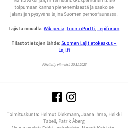
Nähtäväksi jää, miten isonokkosperhonen tulee
toipumaan kannan pienenemisestä ja saako se
jalansijan pysyvänä lajina Suomen perhosfaunassa.
Lajista muualla
:
Wikipedia
,
LuontoPortti
,
Lepiforum
Tilastotietojen lähde:
Suomen Lajitietokeskus –
Laji.fi
Päivitetty viimeksi: 30.11.2023
Toimituskunta: Helmut Diekmann, Jaana Ihme, Heikki
Tabell, Patrik Åberg
Valokuvaajat: Erkki Jaakohuhta, Maarit Koivisto,