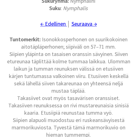
Sukuryhmä
:
Nymphalini
Suku
:
Nymphalis
← Edellinen
│
Seuraava →
Tuntomerkit:
Isonokkosperhonen on suurikokoinen
aitotäpläperhonen; siipiväli on 57–71 mm.
Siipien yläpinta on tasaisen oranssin sävyinen. Siiven
etureunaa täplittää kolme tummaa laikkua. Ulomman
laikun ja tumman reunuksen välissä on etusiiven
kärjen tuntumassa valkoinen viiru. Etusiiven keskellä
sekä lähellä siiven takareunaa on yhteensä neljä
mustaa täplää.
Takasiivet ovat myös tasavärisen oranssiset.
Takasiiven reunuksessa on rivi mustareunaisia sinisiä
kaaria. Etusiipiä reunustaa tumma vyö.
Siipien alapuoli muodostuu eri ruskeansävyisestä
marmorikuviosta. Tyvestä tämä marmorikuvio on
hieman tummempi.