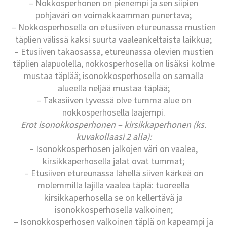
– Nokkosperhonen on pienempi ja sen siipien
pohjaväri on voimakkaamman punertava;
– Nokkosperhosella on etusiiven etureunassa mustien
täplien välissä kaksi suurta vaaleankeltaista laikkua;
– Etusiiven takaosassa, etureunassa olevien mustien
täplien alapuolella, nokkosperhosella on lisäksi kolme
mustaa täplää; isonokkosperhosella on samalla
alueella neljää mustaa täplää;
– Takasiiven tyvessä olve tumma alue on
nokkosperhosella laajempi.
Erot isonokkosperhonen – kirsikkaperhonen
(ks.
kuvakollaasi 2 alla)
:
– Isonokkosperhosen jalkojen väri on vaalea,
kirsikkaperhosella jalat ovat tummat;
– Etusiiven etureunassa lähellä siiven kärkeä on
molemmilla lajilla vaalea täplä: tuoreella
kirsikkaperhosella se on kellertävä ja
isonokkosperhosella valkoinen;
– Isonokkosperhosen valkoinen täplä on kapeampi ja