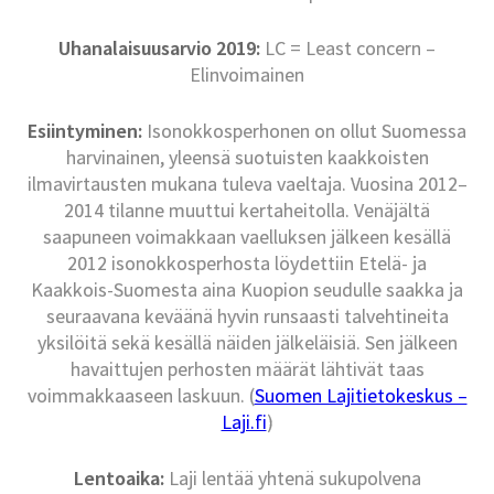
Uhanalaisuusarvio 2019:
LC = Least concern –
Elinvoimainen
Esiintyminen:
Isonokkosperhonen on ollut Suomessa
harvinainen, yleensä suotuisten kaakkoisten
ilmavirtausten mukana tuleva vaeltaja. Vuosina 2012–
2014 tilanne muuttui kertaheitolla. Venäjältä
saapuneen voimakkaan vaelluksen jälkeen kesällä
2012 isonokkosperhosta löydettiin Etelä- ja
Kaakkois-Suomesta aina Kuopion seudulle saakka ja
seuraavana keväänä hyvin runsaasti talvehtineita
yksilöitä sekä kesällä näiden jälkeläisiä. Sen jälkeen
havaittujen perhosten määrät lähtivät taas
voimmakkaaseen laskuun. (
Suomen Lajitietokeskus –
Laji.fi
)
Lentoaika:
Laji lentää yhtenä sukupolvena