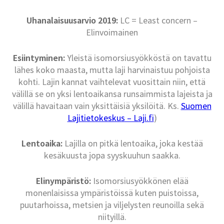
Uhanalaisuusarvio 2019:
LC = Least concern –
Elinvoimainen
Esiintyminen:
Yleistä isomorsiusyökköstä on tavattu
lähes koko maasta, mutta laji harvinaistuu pohjoista
kohti. Lajin kannat vaihtelevat vuosittain niin, että
välillä se on yksi lentoaikansa runsaimmista lajeista ja
välillä havaitaan vain yksittäisiä yksilöitä. Ks.
Suomen
Lajitietokeskus – Laji.fi
)
Lentoaika:
Lajilla on pitkä lentoaika, joka kestää
kesäkuusta jopa syyskuuhun saakka.
Elinympäristö:
Isomorsiusyökkönen elää
monenlaisissa ympäristöissä kuten puistoissa,
puutarhoissa, metsien ja viljelysten reunoilla sekä
niityillä.