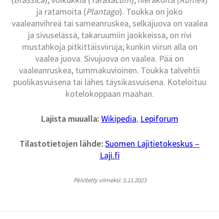
ja ratamoita (
Plantago
). Toukka on joko
vaaleanvihreä tai sameanruskea, selkäjuova on vaalea
ja sivuselässä, takaruumiin jaokkeissa, on rivi
mustahkoja pitkittäisviiruja; kunkin viirun alla on
vaalea juova. Sivujuova on vaalea. Pää on
vaaleanruskea, tummakuvioinen. Toukka talvehtii
puolikasvuisena tai lähes täysikasvuisena. Koteloituu
kotelokoppaan maahan.
Lajista muualla:
Wikipedia
,
Lepiforum
Tilastotietojen lähde:
Suomen Lajitietokeskus –
Laji.fi
Päivitetty viimeksi: 5.11.2023