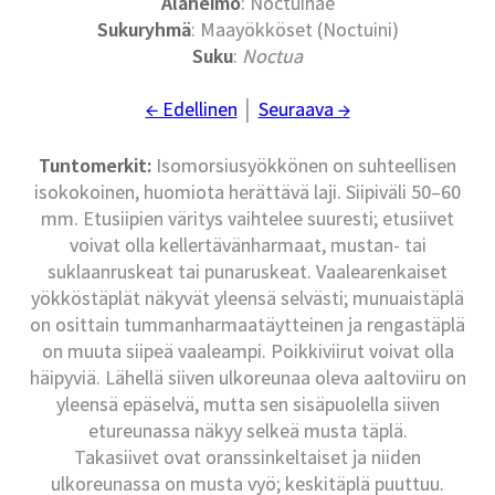
Alaheimo
: Noctuinae
Sukuryhmä
: Maayökköset (Noctuini)
Suku
:
Noctua
← Edellinen
│
Seuraava →
Tuntomerkit:
Isomorsiusyökkönen on suhteellisen
isokokoinen, huomiota herättävä laji. Siipiväli 50–60
mm. Etusiipien väritys vaihtelee suuresti; etusiivet
voivat olla kellertävänharmaat, mustan- tai
suklaanruskeat tai punaruskeat. Vaalearenkaiset
yökköstäplät näkyvät yleensä selvästi; munuaistäplä
on osittain tummanharmaatäytteinen ja rengastäplä
on muuta siipeä vaaleampi. Poikkiviirut voivat olla
häipyviä. Lähellä siiven ulkoreunaa oleva aaltoviiru on
yleensä epäselvä, mutta sen sisäpuolella siiven
etureunassa näkyy selkeä musta täplä.
Takasiivet ovat oranssinkeltaiset ja niiden
ulkoreunassa on musta vyö; keskitäplä puuttuu.