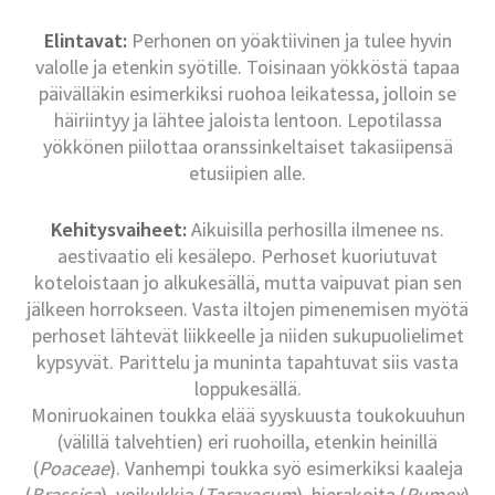
Elintavat:
Perhonen on yöaktiivinen ja tulee hyvin
valolle ja etenkin syötille. Toisinaan yökköstä tapaa
päivälläkin esimerkiksi ruohoa leikatessa, jolloin se
häiriintyy ja lähtee jaloista lentoon. Lepotilassa
yökkönen piilottaa oranssinkeltaiset takasiipensä
etusiipien alle.
Kehitysvaiheet:
Aikuisilla perhosilla ilmenee ns.
aestivaatio eli kesälepo. Perhoset kuoriutuvat
koteloistaan jo alkukesällä, mutta vaipuvat pian sen
jälkeen horrokseen. Vasta iltojen pimenemisen myötä
perhoset lähtevät liikkeelle ja niiden sukupuolielimet
kypsyvät. Parittelu ja muninta tapahtuvat siis vasta
loppukesällä.
Moniruokainen toukka elää syyskuusta toukokuuhun
(välillä talvehtien) eri ruohoilla, etenkin heinillä
(
Poaceae
). Vanhempi toukka syö esimerkiksi kaaleja
(
Brassica
), voikukkia (
Taraxacum
), hierakoita (
Rumex
)