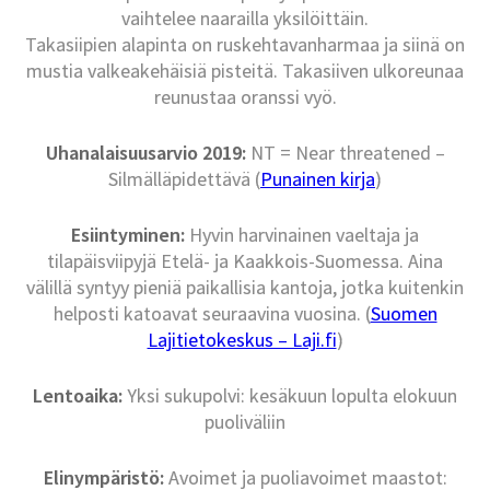
vaihtelee naarailla yksilöittäin.
Takasiipien alapinta on ruskehtavanharmaa ja siinä on
mustia valkeakehäisiä pisteitä. Takasiiven ulkoreunaa
reunustaa oranssi vyö.
Uhanalaisuusarvio 2019:
NT = Near threatened –
Silmälläpidettävä (
Punainen kirja
)
Esiintyminen:
Hyvin harvinainen vaeltaja ja
tilapäisviipyjä Etelä- ja Kaakkois-Suomessa. Aina
välillä syntyy pieniä paikallisia kantoja, jotka kuitenkin
helposti katoavat seuraavina vuosina. (
Suomen
Lajitietokeskus – Laji.fi
)
Lentoaika:
Yksi sukupolvi: kesäkuun lopulta elokuun
puoliväliin
Elinympäristö:
Avoimet ja puoliavoimet maastot: