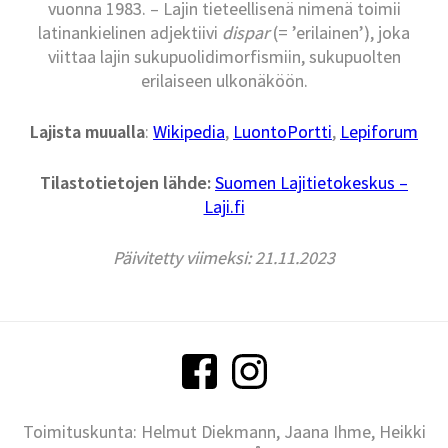
vuonna 1983. – Lajin tieteellisenä nimenä toimii
latinankielinen adjektiivi
dispar
(= ’erilainen’), joka
viittaa lajin sukupuolidimorfismiin, sukupuolten
erilaiseen ulkonäköön.
Lajista muualla
:
Wikipedia
,
LuontoPortti
,
Lepiforum
Tilastotietojen lähde:
Suomen Lajitietokeskus –
Laji.fi
Päivitetty viimeksi: 21.11.2023
Toimituskunta: Helmut Diekmann, Jaana Ihme, Heikki