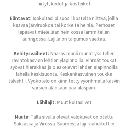
niityt, kedot ja kosteikot
Elintavat:
Isokultasiipi suosii kosteita niittyä, joilla
kasvaa järviruokoa tai korkeita heiniä. Perhoset
lepäävät mielellään heinikossa lämmitellen
auringossa. Lajilla on taipumus vaeltaa.
Kehitysvaiheet:
Naaras munii munat yksitellen
ravintokasvien lehtien yläpinnoilla. Vihreät toukat
syövät hierakkaa ja oleskelevat lehden alapinnoilla
lähellä keskisuonta. Keskenkasvuinen toukka
talvehtii. Vyökotelo on kiinnitetty vyörihmalla kasvin
varsien alaosaan pää alaspäin.
Lähilajit:
Muut kultasiivet
Muuta:
Tällä sivulla olevat valokuvat on otettu
Saksassa ja Virossa. Suomessa laji rauhoitettiin