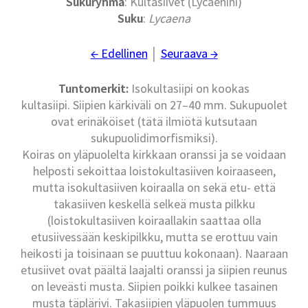
Sukuryhmä
: Kultasiivet (Lycaenini)
Suku
:
Lycaena
← Edellinen
│
Seuraava →
Tuntomerkit:
Isokultasiipi on kookas
kultasiipi. Siipien kärkiväli on 27–40 mm. Sukupuolet
ovat erinäköiset (tätä ilmiötä kutsutaan
sukupuolidimorfismiksi).
Koiras on yläpuolelta kirkkaan oranssi ja se voidaan
helposti sekoittaa loistokultasiiven koiraaseen,
mutta isokultasiiven koiraalla on sekä etu- että
takasiiven keskellä selkeä musta pilkku
(loistokultasiiven koiraallakin saattaa olla
etusiivessään keskipilkku, mutta se erottuu vain
heikosti ja toisinaan se puuttuu kokonaan). Naaraan
etusiivet ovat päältä laajalti oranssi ja siipien reunus
on leveästi musta. Siipien poikki kulkee tasainen
musta täplärivi. Takasiipien yläpuolen tummuus