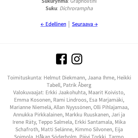
Sukuryhmä
: Grapholitini
Suku
:
Dichrorampha
← Edellinen
│
Seuraava →
Toimituskunta: Helmut Diekmann, Jaana Ihme, Heikki
Tabell, Patrik Åberg
Valokuvaajat: Erkki Jaakohuhta, Maarit Koivisto,
Emma Kosonen, Rami Lindroos, Esa Marjamäki,
Marianne Niemelä, Allan Nyyssönen, Olli Pihlajamaa,
Annukka Pirkkalainen, Markku Ruuskanen, Jari ja
Irene Räty, Teppo Salmela, Erkki Santamala, Mika
Schafroth, Matti Selänne, Kimmo Silvonen, Eija
Soimola, Håkan Söderholm, Päivi Torkki, Tarmo