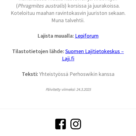
(
Phragmites australis
) korsissa ja juurakoissa.
Koteloituu maahan ravintokasvin juuriston sekaan.
Muna talvehtii.
Lajista muualla:
Lepiforum
Tilastotietojen lähde:
Suomen Lajitietokeskus –
Laji.fi
Teksti:
Yhteistyössä Perhoswikin kanssa
Päivitetty viimeksi: 24.3.2025