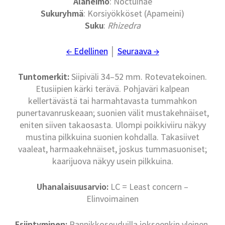
Alaheimo
: Noctuinae
Sukuryhmä
: Korsiyökköset (Apameini)
Suku
:
Rhizedra
← Edellinen
│
Seuraava →
Tuntomerkit:
Siipiväli 34–52 mm. Rotevatekoinen.
Etusiipien kärki terävä. Pohjaväri kalpean
kellertävästä tai harmahtavasta tummahkon
punertavanruskeaan; suonien välit mustakehnäiset,
eniten siiven takaosasta. Ulompi poikkiviiru näkyy
mustina pilkkuina suonien kohdalla. Takasiivet
vaaleat, harmaakehnäiset, joskus tummasuoniset;
kaarijuova näkyy usein pilkkuina.
Uhanalaisuusarvio:
LC = Least concern –
Elinvoimainen
Esiintyminen:
Rannikkoseuduilla jokseenkin yleinen,