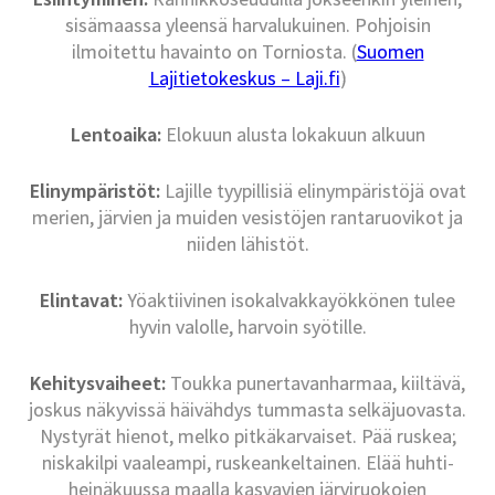
sisämaassa yleensä harvalukuinen. Pohjoisin
ilmoitettu havainto on Torniosta. (
Suomen
Lajitietokeskus – Laji.fi
)
Lentoaika:
Elokuun alusta lokakuun alkuun
Elinympäristöt:
Lajille tyypillisiä elinympäristöjä ovat
merien, järvien ja muiden vesistöjen rantaruovikot ja
niiden lähistöt.
Elintavat:
Yöaktiivinen isokalvakkayökkönen tulee
hyvin valolle, harvoin syötille.
Kehitysvaiheet:
Toukka punertavanharmaa, kiiltävä,
joskus näkyvissä häivähdys tummasta selkäjuovasta.
Nystyrät hienot, melko pitkäkarvaiset. Pää ruskea;
niskakilpi vaaleampi, ruskeankeltainen. Elää huhti-
heinäkuussa maalla kasvavien järviruokojen