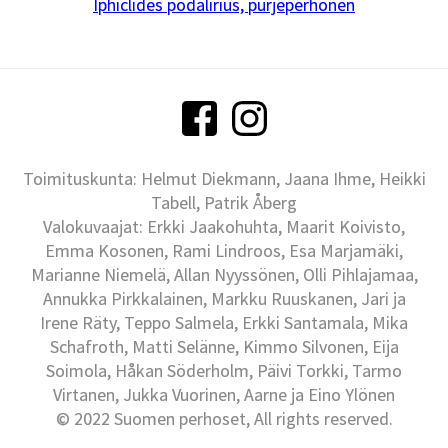
Iphiclides podalirius, purjeperhonen
Toimituskunta: Helmut Diekmann, Jaana Ihme, Heikki
Tabell, Patrik Åberg
Valokuvaajat: Erkki Jaakohuhta, Maarit Koivisto,
Emma Kosonen, Rami Lindroos, Esa Marjamäki,
Marianne Niemelä, Allan Nyyssönen, Olli Pihlajamaa,
Annukka Pirkkalainen, Markku Ruuskanen, Jari ja
Irene Räty, Teppo Salmela, Erkki Santamala, Mika
Schafroth, Matti Selänne, Kimmo Silvonen, Eija
Soimola, Håkan Söderholm, Päivi Torkki, Tarmo
Virtanen, Jukka Vuorinen, Aarne ja Eino Ylönen
© 2022 Suomen perhoset, All rights reserved.