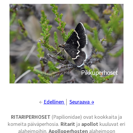
Pikkuperhoset
←
Edellinen
│
Seuraava →
RITARIPERHOSET
(Papilionidae) ovat kookkaita ja
komeita päiväperhosia.
Ritarit
ja
apollot
kuuluvat eri
alaheimoihin.
Apolloperhosten
alaheimoon