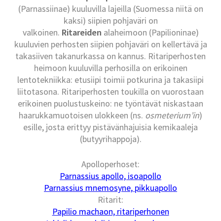
(Parnassiinae) kuuluvilla lajeilla (Suomessa niitä on
kaksi) siipien pohjaväri on
valkoinen.
Ritareiden
alaheimoon (Papilioninae)
kuuluvien perhosten siipien pohjaväri on kellertävä ja
takasiiven takanurkassa on kannus. Ritariperhosten
heimoon kuuluvilla perhosilla on erikoinen
lentotekniikka: etusiipi toimii potkurina ja takasiipi
liitotasona. Ritariperhosten toukilla on vuorostaan
erikoinen puolustuskeino: ne työntävät niskastaan
haarukkamuotoisen ulokkeen (ns.
osmeterium’in
)
esille, josta erittyy pistävänhajuisia kemikaaleja
(butyyrihappoja).
Apolloperhoset:
Parnassius apollo, isoapollo
Parnassius mnemosyne, pikkuapollo
Ritarit:
Papilio machaon, ritariperhonen