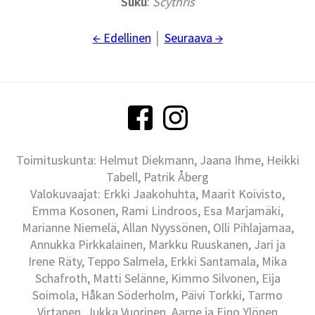
Suku
:
Scythris
← Edellinen
│
Seuraava →
Toimituskunta: Helmut Diekmann, Jaana Ihme, Heikki
Tabell, Patrik Åberg
Valokuvaajat: Erkki Jaakohuhta, Maarit Koivisto,
Emma Kosonen, Rami Lindroos, Esa Marjamäki,
Marianne Niemelä, Allan Nyyssönen, Olli Pihlajamaa,
Annukka Pirkkalainen, Markku Ruuskanen, Jari ja
Irene Räty, Teppo Salmela, Erkki Santamala, Mika
Schafroth, Matti Selänne, Kimmo Silvonen, Eija
Soimola, Håkan Söderholm, Päivi Torkki, Tarmo
Virtanen, Jukka Vuorinen, Aarne ja Eino Ylönen