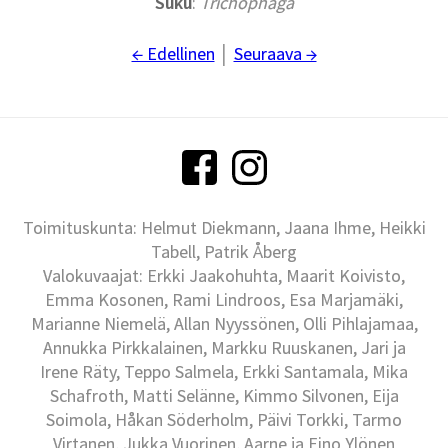
Suku
:
Trichophaga
← Edellinen
│
Seuraava →
Toimituskunta: Helmut Diekmann, Jaana Ihme, Heikki
Tabell, Patrik Åberg
Valokuvaajat: Erkki Jaakohuhta, Maarit Koivisto,
Emma Kosonen, Rami Lindroos, Esa Marjamäki,
Marianne Niemelä, Allan Nyyssönen, Olli Pihlajamaa,
Annukka Pirkkalainen, Markku Ruuskanen, Jari ja
Irene Räty, Teppo Salmela, Erkki Santamala, Mika
Schafroth, Matti Selänne, Kimmo Silvonen, Eija
Soimola, Håkan Söderholm, Päivi Torkki, Tarmo
Virtanen, Jukka Vuorinen, Aarne ja Eino Ylönen