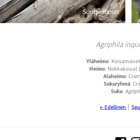
Suurperhoset
Agriphila inqu
Yläheimo
: Koisamaiset
Heimo
: Nokkakoisat
Alaheimo
: Cra
Sukuryhmä
: Cr
Suku
:
Agriph
← Edellinen
│
Seu