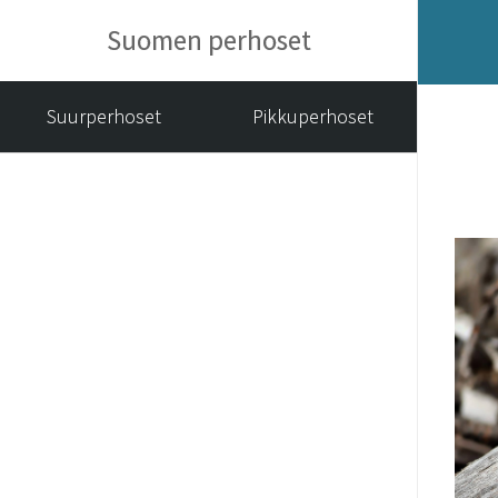
Suomen perhoset
Suurperhoset
Pikkuperhoset