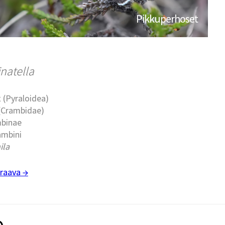
Pikkuperhoset
inatella
 (Pyraloidea)
 (Crambidae)
mbinae
ambini
ila
raava →