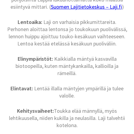
esiintyvä mittari. (
Suomen Lajitietokeskus – Laji.fi
)
Lentoaika:
Laji on varhaisia pikkumittareita.
Perhonen aloittaa lentonsa jo toukokuun puolivälissä,
lennon huippu ajoittuu touko-kesäkuun vaihteeseen.
Lentoa kestää etelässä kesäkuun puoliväliin.
Elinympäristöt:
Kaikkialla mäntyä kasvavilla
biotoopeilla, kuten mäntykankailla, kallioilla ja
rämeillä.
Elintavat:
Lentää illalla mäntyjen ympärillä ja tulee
valolle.
Kehitysvaiheet:
Toukka elää männyllä, myös
lehtikuusella, niiden kukilla ja neulasilla. Laji talvehtii
kotelona.