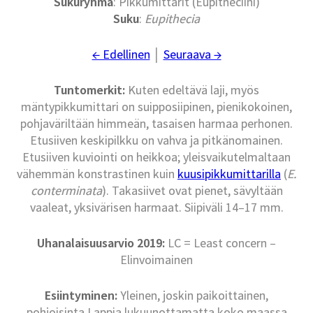
Sukuryhmä
: Pikkumittarit (Eupitheciini)
Suku
:
Eupithecia
← Edellinen
│
Seuraava →
Tuntomerkit:
Kuten edeltävä laji, myös
mäntypikkumittari on suipposiipinen, pienikokoinen,
pohjaväriltään himmeän, tasaisen harmaa perhonen.
Etusiiven keskipilkku on vahva ja pitkänomainen.
Etusiiven kuviointi on heikkoa; yleisvaikutelmaltaan
vähemmän konstrastinen kuin
kuusipikkumittarilla
(
E.
conterminata
). Takasiivet ovat pienet, sävyltään
vaaleat, yksivärisen harmaat. Siipiväli 14–17 mm.
Uhanalaisuusarvio 2019:
LC = Least concern –
Elinvoimainen
Esiintyminen:
Yleinen, joskin paikoittainen,
pohjoisinta Lappia lukuunottamatta koko maassa