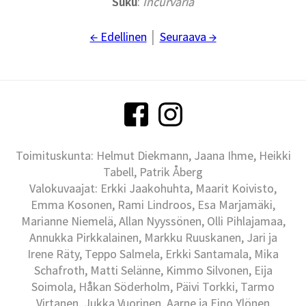
Suku
:
Incurvaria
← Edellinen
│
Seuraava →
Toimituskunta: Helmut Diekmann, Jaana Ihme, Heikki
Tabell, Patrik Åberg
Valokuvaajat: Erkki Jaakohuhta, Maarit Koivisto,
Emma Kosonen, Rami Lindroos, Esa Marjamäki,
Marianne Niemelä, Allan Nyyssönen, Olli Pihlajamaa,
Annukka Pirkkalainen, Markku Ruuskanen, Jari ja
Irene Räty, Teppo Salmela, Erkki Santamala, Mika
Schafroth, Matti Selänne, Kimmo Silvonen, Eija
Soimola, Håkan Söderholm, Päivi Torkki, Tarmo
Virtanen, Jukka Vuorinen, Aarne ja Eino Ylönen