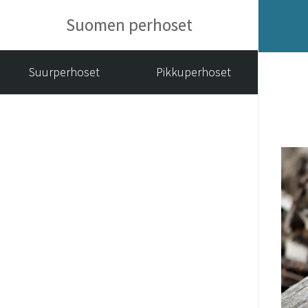
Suomen perhoset
Suurperhoset
Pikkuperhoset