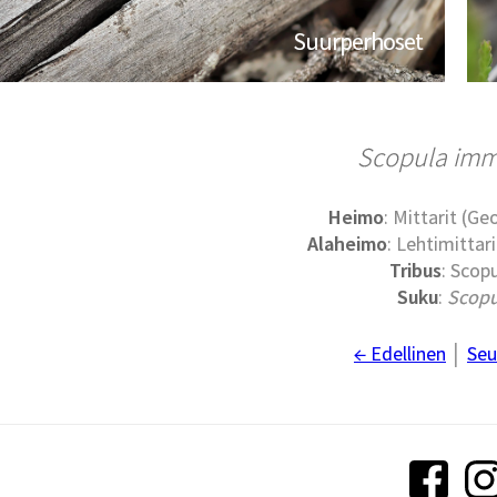
Suurperhoset
Scopula imm
Heimo
: Mittarit (G
Alaheimo
: Lehtimittari
Tribus
: Scopu
Suku
:
Scopu
← Edellinen
│
Seu