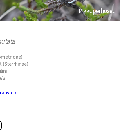
Pikkuperhoset
utata
eometridae)
t (Sterrhinae)
lini
la
raava →