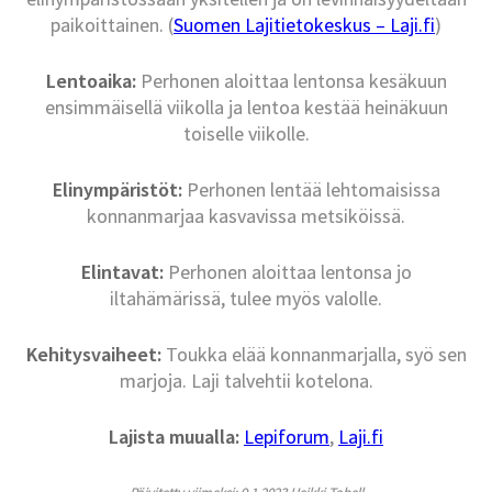
paikoittainen. (
Suomen Lajitietokeskus – Laji.fi
)
Lentoaika:
Perhonen aloittaa lentonsa kesäkuun
ensimmäisellä viikolla ja lentoa kestää heinäkuun
toiselle viikolle.
Elinympäristöt:
Perhonen lentää lehtomaisissa
konnanmarjaa kasvavissa metsiköissä.
Elintavat:
Perhonen aloittaa lentonsa jo
iltahämärissä, tulee myös valolle.
Kehitysvaiheet:
Toukka elää konnanmarjalla, syö sen
marjoja. Laji talvehtii kotelona.
Lajista muualla:
Lepiforum
,
Laji.fi