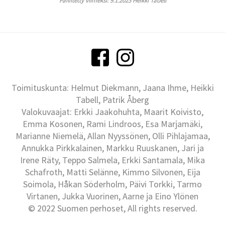
Päivitetty viimeksi: 9.1.2023 Heikki Tabell
Toimituskunta: Helmut Diekmann, Jaana Ihme, Heikki
Tabell, Patrik Åberg
Valokuvaajat: Erkki Jaakohuhta, Maarit Koivisto,
Emma Kosonen, Rami Lindroos, Esa Marjamäki,
Marianne Niemelä, Allan Nyyssönen, Olli Pihlajamaa,
Annukka Pirkkalainen, Markku Ruuskanen, Jari ja
Irene Räty, Teppo Salmela, Erkki Santamala, Mika
Schafroth, Matti Selänne, Kimmo Silvonen, Eija
Soimola, Håkan Söderholm, Päivi Torkki, Tarmo
Virtanen, Jukka Vuorinen, Aarne ja Eino Ylönen
© 2022 Suomen perhoset, All rights reserved.