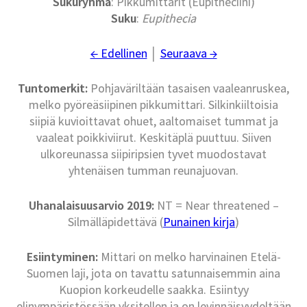
Sukuryhmä
: Pikkumittarit (Eupitheciini)
Suku
:
Eupithecia
← Edellinen
│
Seuraava →
Tuntomerkit:
Pohjaväriltään tasaisen vaaleanruskea,
melko pyöreäsiipinen pikkumittari. Silkinkiiltoisia
siipiä kuvioittavat ohuet, aaltomaiset tummat ja
vaaleat poikkiviirut. Keskitäplä puuttuu. Siiven
ulkoreunassa siipiripsien tyvet muodostavat
yhtenäisen tumman reunajuovan.
Uhanalaisuusarvio 2019:
NT = Near threatened –
Silmälläpidettävä (
Punainen kirja
)
Esiintyminen:
Mittari on melko harvinainen Etelä-
Suomen laji, jota on tavattu satunnaisemmin aina
Kuopion korkeudelle saakka. Esiintyy
elinympäristössään yksitellen ja on levinnäisyydeltään