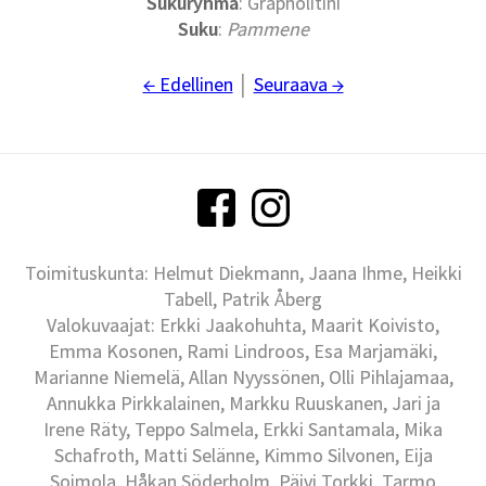
Sukuryhmä
: Grapholitini
Suku
:
Pammene
← Edellinen
│
Seuraava →
Toimituskunta: Helmut Diekmann, Jaana Ihme, Heikki
Tabell, Patrik Åberg
Valokuvaajat: Erkki Jaakohuhta, Maarit Koivisto,
Emma Kosonen, Rami Lindroos, Esa Marjamäki,
Marianne Niemelä, Allan Nyyssönen, Olli Pihlajamaa,
Annukka Pirkkalainen, Markku Ruuskanen, Jari ja
Irene Räty, Teppo Salmela, Erkki Santamala, Mika
Schafroth, Matti Selänne, Kimmo Silvonen, Eija
Soimola, Håkan Söderholm, Päivi Torkki, Tarmo