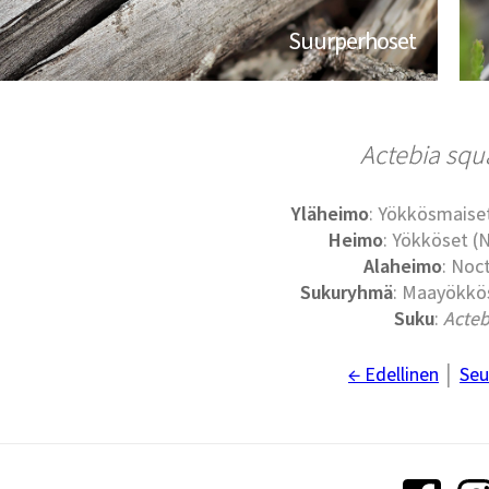
Suurperhoset
Actebia squ
Yläheimo
: Yökkösmaise
Heimo
: Yökköset (
Alaheimo
: Noc
Sukuryhmä
: Maayökkös
Suku
:
Acteb
← Edellinen
│
Seu