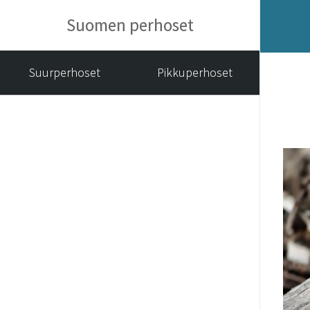
Suomen perhoset
Suurperhoset
Pikkuperhoset