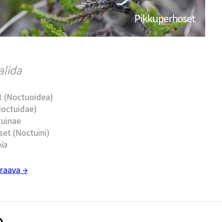
Pikkuperhoset
alida
t (Noctuoidea)
Noctuidae)
tuinae
et (Noctuini)
ia
raava →