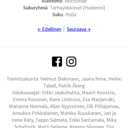
Alaheimo
: Noctuinae
Sukuryhmä
: Tarhayökköset (Hadenini)
Suku
:
Polia
← Edellinen
│
Seuraava →
Toimituskunta: Helmut Diekmann, Jaana Ihme, Heikki
Tabell, Patrik Åberg
Valokuvaajat: Erkki Jaakohuhta, Maarit Koivisto,
Emma Kosonen, Rami Lindroos, Esa Marjamäki,
Marianne Niemelä, Allan Nyyssönen, Olli Pihlajamaa,
Annukka Pirkkalainen, Markku Ruuskanen, Jari ja
Irene Räty, Teppo Salmela, Erkki Santamala, Mika
Schafroth, Matti Selänne, Kimmo Silvonen, Eija