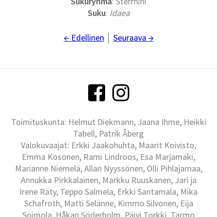
Sukuryhmä
: Sterrhini
Suku
:
Idaea
← Edellinen
│
Seuraava →
Toimituskunta: Helmut Diekmann, Jaana Ihme, Heikki
Tabell, Patrik Åberg
Valokuvaajat: Erkki Jaakohuhta, Maarit Koivisto,
Emma Kosonen, Rami Lindroos, Esa Marjamäki,
Marianne Niemelä, Allan Nyyssönen, Olli Pihlajamaa,
Annukka Pirkkalainen, Markku Ruuskanen, Jari ja
Irene Räty, Teppo Salmela, Erkki Santamala, Mika
Schafroth, Matti Selänne, Kimmo Silvonen, Eija
Soimola, Håkan Söderholm, Päivi Torkki, Tarmo