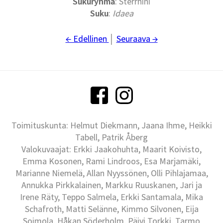
Sukuryhmä
: Sterrhini
Suku
:
Idaea
← Edellinen
│
Seuraava →
Toimituskunta: Helmut Diekmann, Jaana Ihme, Heikki
Tabell, Patrik Åberg
Valokuvaajat: Erkki Jaakohuhta, Maarit Koivisto,
Emma Kosonen, Rami Lindroos, Esa Marjamäki,
Marianne Niemelä, Allan Nyyssönen, Olli Pihlajamaa,
Annukka Pirkkalainen, Markku Ruuskanen, Jari ja
Irene Räty, Teppo Salmela, Erkki Santamala, Mika
Schafroth, Matti Selänne, Kimmo Silvonen, Eija
Soimola, Håkan Söderholm, Päivi Torkki, Tarmo