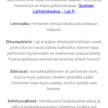
havaintoja on myös pohjoisempaa. (
Suomen
Lajitietokeskus – Laji.fi
)
Lentoaika:
Perhonen lentää kesäkuusta elokuun
loppuun.
Elinympäristö:
Laji ei paljoa elinympäristöltään vaadi,
joten sitä voi tavata lähes kaikkialta. Varmin tapa
perhosten löytämiseen on nokkosten seassa kävely.
Tuossa puuhassa kannattaa muistaa pitkät housut!
Elintavat:
Isonokkayökkönen on aktiivinen öisin,
mutta myös päivisin, etenkin pilvisellä säällä.
Perhonen tulee hyvin valolle, mutta syötille vain
harvoin.
Kehitysvaiheet:
Heinäkuusta toukokuuhun elävä ja
välissä keskenkasvuisena talvehtiva toukka syö