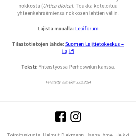
nokkosta (
Urtica dioica
). Toukka koteloituu
yhteenkehräämiensä nokkosen lehtien väliin.
Lajista muualla:
Lepiforum
Tilastotietojen lähde:
Suomen Lajitietokeskus –
Laji.fi
Teksti:
Yhteistyössä Perhoswikin kanssa.
Päivitetty viimeksi: 23.2.2024
Toimituskunta: Helmut Diekmann, Jaana Ihme, Heikki