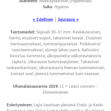
Alaheimo
: Nokkayökköset (Hypeninae)
Suku
:
Hypena
← Edellinen
│
Seuraava →
Tuntomerkit:
Siipiväli 30–37 mm. Keskikokoinen,
hento; etusiivet suipot, takasiivet leveät. Etusiivet
harmaanruskeat, tummariipusteiset. Poikkiviirut
ruosteenruskeat; ulompi lähes suora. Aaltoviiru
koostuu tummista, ulkopuolelta valkoreunaisista
täplistä. Ulkoreuna tummavarjoinen. Takasiivet
ruskeanharmaat, ulkoreunasta hieman tummemmat;
koiraat ovat yleensä tummemmat kuin naaraan.
Uhanalaisuusarvio 2019:
LC = Least concern –
Elinvoimainen
Esiintyminen:
Lajia tavataan yleisenä Etelä- ja Keski-
Suomessa aina Oulun korkeudelle saakka. Yksittäisiä