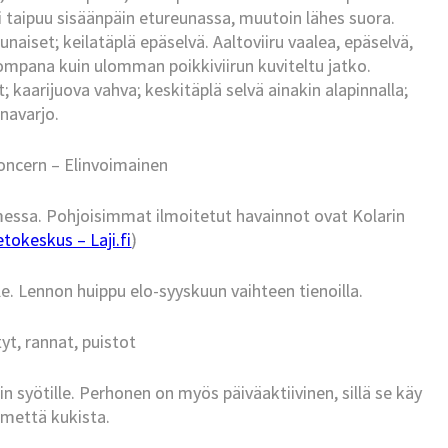
pi taipuu sisäänpäin etureunassa, muutoin lähes suora.
naiset; keilatäplä epäselvä. Aaltoviiru vaalea, epäselvä,
mpana kuin ulomman poikkiviirun kuviteltu jatko.
kaarijuova vahva; keskitäplä selvä ainakin alapinnalla;
navarjo.
oncern – Elinvoimainen
messa. Pohjoisimmat ilmoitetut havainnot ovat Kolarin
tokeskus – Laji.fi
)
. Lennon huippu elo-syyskuun vaihteen tienoilla.
yt, rannat, puistot
n syötille. Perhonen on myös päiväaktiivinen, sillä se käy
 mettä kukista.