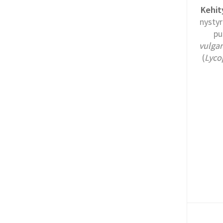
Kehit
nystyr
pu
vulgar
(
Lyco