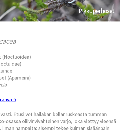
Pikkuperhoset
icacea
t (Noctuoidea)
Noctuidae)
tuinae
set (Apameini)
cia
raava →
vasti. Etusiivet hailakan kellanruskeasta tumman
osassa oliivinvivahteinen varjo, joka ylettyy yleensä
at, ilman hampaita; sisempi tekee kulman sisäänpäin