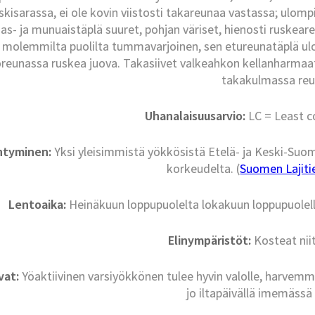
skisarassa, ei ole kovin viistosti takareunaa vastassa; ulom
s- ja munuaistäplä suuret, pohjan väriset, hienosti ruskeareu
molemmilta puolilta tummavarjoinen, sen etureunatäplä ulo
reunassa ruskea juova. Takasiivet valkeahkon kellanharmaat; 
takakulmassa reu
Uhanalaisuusarvio:
LC = Least c
intyminen:
Yksi yleisimmistä yökkösistä Etelä- ja Keski-Suo
korkeudelta. (
Suomen Lajitie
Lentoaika:
Heinäkuun loppupuolelta lokakuun loppupuolelle
Elinympäristöt:
Kosteat niit
vat:
Yöaktiivinen varsiyökkönen tulee hyvin valolle, harvemmi
jo iltapäivällä imemässä