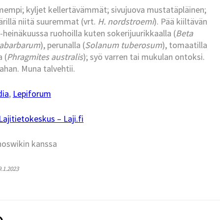
empi; kyljet kellertävämmät; sivujuova mustatäpläinen;
rillä niitä suuremmat (vrt.
H. nordstroemi
). Pää kiiltävän
o-heinäkuussa ruohoilla kuten sokerijuurikkaalla (
Beta
abarbarum
), perunalla (
Solanum tuberosum
), tomaatilla
a (
Phragmites australis
); syö varren tai mukulan ontoksi.
han. Muna talvehtii.
dia
,
Lepiforum
jitietokeskus – Laji.fi
hoswikin kanssa
9.1.2023