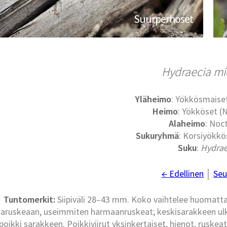
Suurperhoset
Hydraecia m
Yläheimo
: Yökkösmaise
Heimo
: Yökköset (
Alaheimo
: Noc
Sukuryhmä
: Korsiyökkö
Suku
:
Hydrae
← Edellinen
│
Seu
Tuntomerkit:
Siipiväli 28–43 mm. Koko vaihtelee huomatta
aruskeaan, useimmiten harmaanruskeat; keskisarakkeen ulko-
poikki sarakkeen. Poikkiviirut yksinkertaiset, hienot, ruske