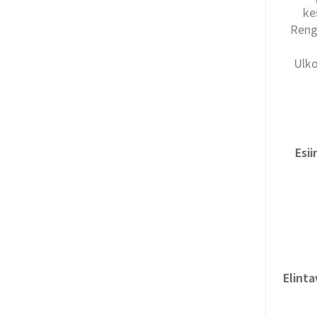
ke
Renga
Ulko
Esi
Elinta