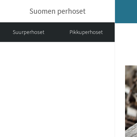
Suomen perhoset
Suurperhoset
Pikkuperhoset