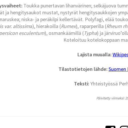
ysvaiheet:
Toukka punertavan lihanvärinen; selkäjuova tumm
ät ja hengitysaukot mustat, nystyrät hengitysaukkojen ympä
naruskea; niska- ja peräkilpi kellertävät. Polyfagi, elää touk
is var. altissim
a), hierakoilla (
Rumex
), raparperilla (
Rheum rh
persicon esculentum
), osmankäämillä (
Typha
) ja järviruo’oll
Koteloituu kotelokoppaan maa
Lajista muualla:
Wikipe
Tilastotietojen lähde:
Suomen La
Teksti:
Yhteistyössä Per
Päivitetty viimeksi: 2