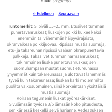
Suku
:
Oxyptilius
← Edellinen
│
Seuraava →
Tuntomerkit:
Siipiväli 15–21 mm. Etusiivet tumman
punertavanruskeat; liuskojen poikki kulkee kaksi
enemmän tai vähemmän häipyvärajaista,
okranvalkeaa poikkijuovaa. Ripsissä mustia suomuja,
etu- ja takareunan ripsissä vaalean okranpunertavia
palkkeja. Takasiivet tumman harmaanruskeat;
takimmainen liuska punertavanruskea; sen
suomuhampaan mustat suomut etureunassa
lyhyemmät kuin takareunassa ja ulottuvat lähemmäs
tyveä kuin takareunassa; liuskan kärki molemmilta
puolilta valkosuomuinen, siinä korkeintaan yksittäisiä
mustia suomuja.
Koiraan tegumenin liuskat pyöreäkärkiset.
Sivulämssän tyviosa 3/5 lämssän koko pituudesta,
sen kärjessä keskellä selvä harjanne. Aedeaguksen