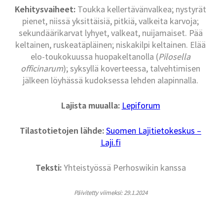
Kehitysvaiheet:
Toukka kellertävänvalkea; nystyrät
pienet, niissä yksittäisiä, pitkiä, valkeita karvoja;
sekundäärikarvat lyhyet, valkeat, nuijamaiset. Pää
keltainen, ruskeatäpläinen; niskakilpi keltainen. Elää
elo-toukokuussa huopakeltanolla (
Pilosella
officinarum
); syksyllä koverteessa, talvehtimisen
jälkeen löyhässä kudoksessa lehden alapinnalla.
Lajista muualla:
Lepiforum
Tilastotietojen lähde:
Suomen Lajitietokeskus –
Laji.fi
Teksti:
Yhteistyössä Perhoswikin kanssa
Päivitetty viimeksi: 29.1.2024