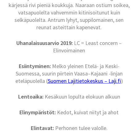
kärjessä rivi pieniä koukkuja. Naaraan ostium soikea,
vatsapuolelta vahvemmin kitinisoitunut kuin
selkäpuolelta. Antrum lyhyt, suppilomainen, sen
reunat asteittain kapenevat.
Uhanalaisuusarvio 2019:
LC = Least concern –
Elinvoimainen
Esiintyminen:
Melko yleinen Etelä- ja Keski-
Suomessa, suurin piirtein Vaasa–Kajaani -linjan
eteläpuolella (
Suomen Lajitietokeskus – Laji.fi
)
Lentoaika:
Kesäkuun lopulta elokuun alkuun
Elinympäristöt:
Kedot, kuivat niityt ja ahot
Elintavat:
Perhonen tulee valolle.