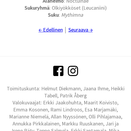
Alaheimo
: Noctuinae
Sukuryhmä
: Olkiyökköset (Leucaniini)
Suku
:
Mythimna
← Edellinen
│
Seuraava →
Toimituskunta: Helmut Diekmann, Jaana Ihme, Heikki
Tabell, Patrik Åberg
Valokuvaajat: Erkki Jaakohuhta, Maarit Koivisto,
Emma Kosonen, Rami Lindroos, Esa Marjamäki,
Marianne Niemelä, Allan Nyyssönen, Olli Pihlajamaa,
Annukka Pirkkalainen, Markku Ruuskanen, Jari ja
Irene Räty, Teppo Salmela, Erkki Santamala, Mika