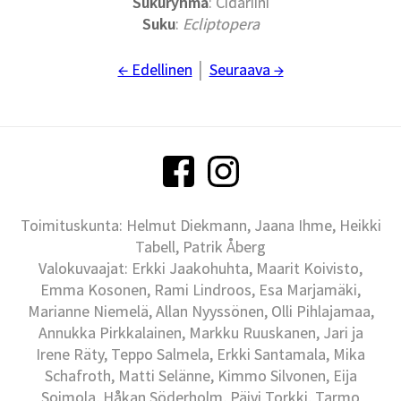
Sukuryhmä
: Cidariini
Suku
:
Ecliptopera
← Edellinen
│
Seuraava →
Toimituskunta: Helmut Diekmann, Jaana Ihme, Heikki
Tabell, Patrik Åberg
Valokuvaajat: Erkki Jaakohuhta, Maarit Koivisto,
Emma Kosonen, Rami Lindroos, Esa Marjamäki,
Marianne Niemelä, Allan Nyyssönen, Olli Pihlajamaa,
Annukka Pirkkalainen, Markku Ruuskanen, Jari ja
Irene Räty, Teppo Salmela, Erkki Santamala, Mika
Schafroth, Matti Selänne, Kimmo Silvonen, Eija
Soimola, Håkan Söderholm, Päivi Torkki, Tarmo