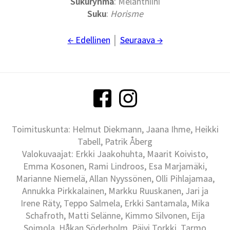
Sukuryhmä
: Melanthiini
Suku
:
Horisme
← Edellinen
│
Seuraava →
Toimituskunta: Helmut Diekmann, Jaana Ihme, Heikki
Tabell, Patrik Åberg
Valokuvaajat: Erkki Jaakohuhta, Maarit Koivisto,
Emma Kosonen, Rami Lindroos, Esa Marjamäki,
Marianne Niemelä, Allan Nyyssönen, Olli Pihlajamaa,
Annukka Pirkkalainen, Markku Ruuskanen, Jari ja
Irene Räty, Teppo Salmela, Erkki Santamala, Mika
Schafroth, Matti Selänne, Kimmo Silvonen, Eija
Soimola, Håkan Söderholm, Päivi Torkki, Tarmo