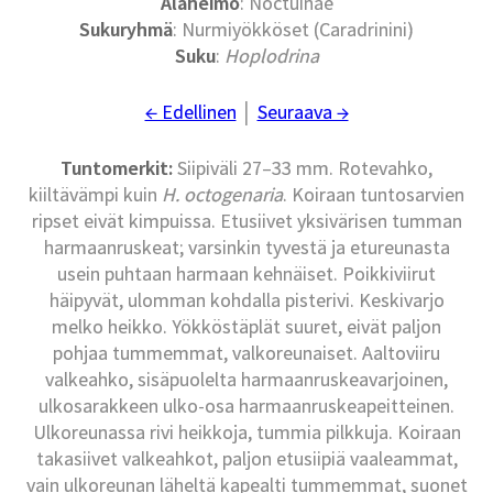
Alaheimo
: Noctuinae
Sukuryhmä
: Nurmiyökköset (Caradrinini)
Suku
:
Hoplodrina
← Edellinen
│
Seuraava →
Tuntomerkit:
Siipiväli 27–33 mm. Rotevahko,
kiiltävämpi kuin
H. octogenaria
. Koiraan tuntosarvien
ripset eivät kimpuissa. Etusiivet yksivärisen tumman
harmaanruskeat; varsinkin tyvestä ja etureunasta
usein puhtaan harmaan kehnäiset. Poikkiviirut
häipyvät, ulomman kohdalla pisterivi. Keskivarjo
melko heikko. Yökköstäplät suuret, eivät paljon
pohjaa tummemmat, valkoreunaiset. Aaltoviiru
valkeahko, sisäpuolelta harmaanruskeavarjoinen,
ulkosarakkeen ulko-osa harmaanruskeapeitteinen.
Ulkoreunassa rivi heikkoja, tummia pilkkuja. Koiraan
takasiivet valkeahkot, paljon etusiipiä vaaleammat,
vain ulkoreunan läheltä kapealti tummemmat, suonet