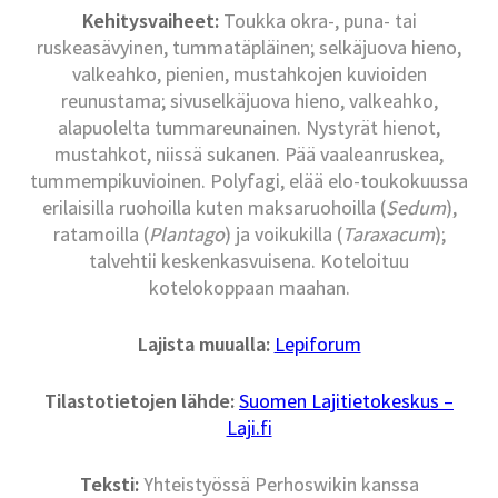
Kehitysvaiheet:
Toukka okra-, puna- tai
ruskeasävyinen, tummatäpläinen; selkäjuova hieno,
valkeahko, pienien, mustahkojen kuvioiden
reunustama; sivuselkäjuova hieno, valkeahko,
alapuolelta tummareunainen. Nystyrät hienot,
mustahkot, niissä sukanen. Pää vaaleanruskea,
tummempikuvioinen. Polyfagi, elää elo-toukokuussa
erilaisilla ruohoilla kuten maksaruohoilla (
Sedum
),
ratamoilla (
Plantago
) ja voikukilla (
Taraxacum
);
talvehtii keskenkasvuisena. Koteloituu
kotelokoppaan maahan.
Lajista muualla:
Lepiforum
Tilastotietojen lähde:
Suomen Lajitietokeskus –
Laji.fi
Teksti:
Yhteistyössä Perhoswikin kanssa