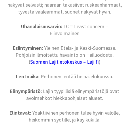
näkyvät selvästi; naaraan takasiivet ruskeanharmaat,
tyvestä vaaleammat, suonet näkyvät hyvin.
Uhanalaisuusarvio:
LC = Least concern –
Elinvoimainen
Esiintyminen:
Yleinen Etelä- ja Keski-Suomessa.
Pohjoisin ilmoitettu havainto on Hailuodosta.
(
Suomen Lajitietokeskus – Laji.fi
)
Lentoaika:
Perhonen lentää heinä-elokuussa.
Elinympäristö:
Lajin tyypillisiä elinympäristöjä ovat
avoimehkot hiekkapohjaiset alueet.
Elintavat:
Yöaktiivinen perhonen tulee hyvin valolle,
heikommin syötille, ja käy kukilla.