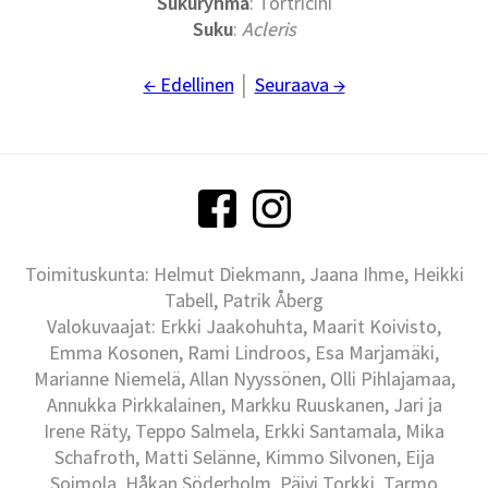
Sukuryhmä
: Tortricini
Suku
:
Acleris
← Edellinen
│
Seuraava →
Toimituskunta: Helmut Diekmann, Jaana Ihme, Heikki
Tabell, Patrik Åberg
Valokuvaajat: Erkki Jaakohuhta, Maarit Koivisto,
Emma Kosonen, Rami Lindroos, Esa Marjamäki,
Marianne Niemelä, Allan Nyyssönen, Olli Pihlajamaa,
Annukka Pirkkalainen, Markku Ruuskanen, Jari ja
Irene Räty, Teppo Salmela, Erkki Santamala, Mika
Schafroth, Matti Selänne, Kimmo Silvonen, Eija
Soimola, Håkan Söderholm, Päivi Torkki, Tarmo