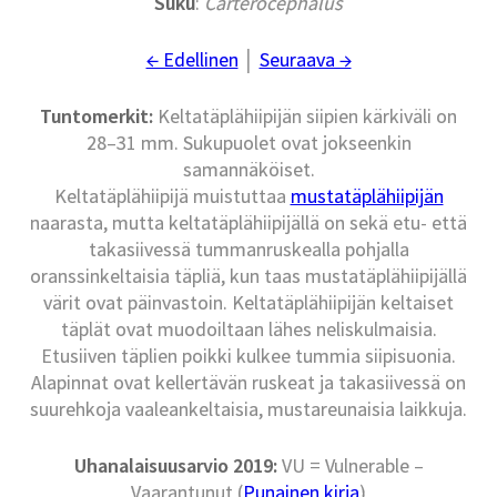
Suku
:
Carterocephalus
← Edellinen
│
Seuraava →
Tuntomerkit:
Keltatäplähiipijän siipien kärkiväli on
28–31 mm. Sukupuolet ovat jokseenkin
samannäköiset.
Keltatäplähiipijä muistuttaa
mustatäplähiipijän
naarasta, mutta keltatäplähiipijällä on sekä etu- että
takasiivessä tummanruskealla pohjalla
oranssinkeltaisia täpliä, kun taas mustatäplähiipijällä
värit ovat päinvastoin. Keltatäplähiipijän keltaiset
täplät ovat muodoiltaan lähes neliskulmaisia.
Etusiiven täplien poikki kulkee tummia siipisuonia.
Alapinnat ovat kellertävän ruskeat ja takasiivessä on
suurehkoja vaaleankeltaisia, mustareunaisia laikkuja.
Uhanalaisuusarvio 2019:
VU = Vulnerable –
Vaarantunut (
Punainen kirja
)