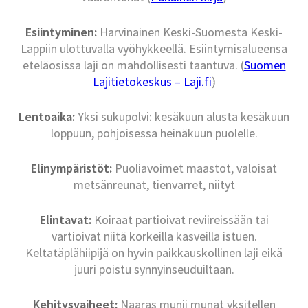
Esiintyminen:
Harvinainen Keski-Suomesta Keski-
Lappiin ulottuvalla vyöhykkeellä. Esiintymisalueensa
eteläosissa laji on mahdollisesti taantuva. (
Suomen
Lajitietokeskus – Laji.fi
)
Lentoaika:
Yksi sukupolvi: kesäkuun alusta kesäkuun
loppuun, pohjoisessa heinäkuun puolelle.
Elinympäristöt:
Puoliavoimet maastot, valoisat
metsänreunat, tienvarret, niityt
Elintavat:
Koiraat partioivat reviireissään tai
vartioivat niitä korkeilla kasveilla istuen.
Keltatäplähiipijä on hyvin paikkauskollinen laji eikä
juuri poistu synnyinseuduiltaan.
Kehitysvaiheet:
Naaras munii munat yksitellen