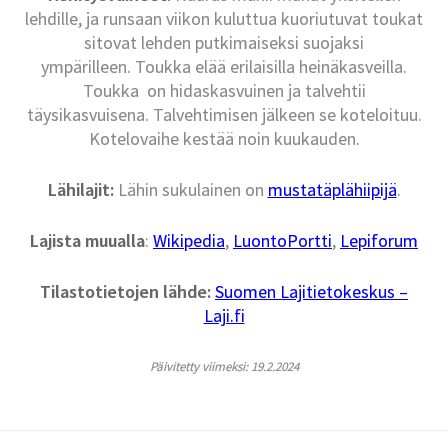
lehdille, ja runsaan viikon kuluttua kuoriutuvat toukat
sitovat lehden putkimaiseksi suojaksi
ympärilleen. Toukka elää erilaisilla heinäkasveilla.
Toukka on hidaskasvuinen ja talvehtii
täysikasvuisena. Talvehtimisen jälkeen se koteloituu.
Kotelovaihe kestää noin kuukauden.
Lähilajit:
Lähin sukulainen on
mustatäplähiipijä
.
Lajista muualla
:
Wikipedia
,
LuontoPortti
,
Lepiforum
Tilastotietojen lähde:
Suomen Lajitietokeskus –
Laji.fi
Päivitetty viimeksi: 19.2.2024