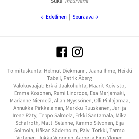
Suku
:
Incurvaria
← Edellinen
│
Seuraava →
Toimituskunta: Helmut Diekmann, Jaana Ihme, Heikki
Tabell, Patrik Åberg
Valokuvaajat: Erkki Jaakohuhta, Maarit Koivisto,
Emma Kosonen, Rami Lindroos, Esa Marjamäki,
Marianne Niemelä, Allan Nyyssönen, Olli Pihlajamaa,
Annukka Pirkkalainen, Markku Ruuskanen, Jari ja
Irene Räty, Teppo Salmela, Erkki Santamala, Mika
Schafroth, Matti Selänne, Kimmo Silvonen, Eija
Soimola, Håkan Söderholm, Päivi Torkki, Tarmo
Virtanen, Jukka Vuorinen, Aarne ja Eino Ylönen