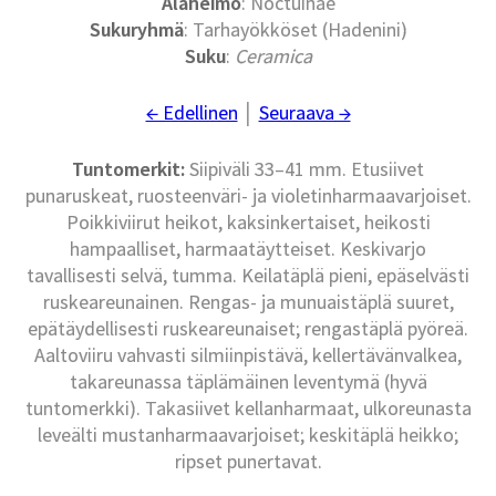
Alaheimo
: Noctuinae
Sukuryhmä
: Tarhayökköset (Hadenini)
Suku
:
Ceramica
← Edellinen
│
Seuraava →
Tuntomerkit:
Siipiväli 33–41 mm. Etusiivet
punaruskeat, ruosteenväri- ja violetinharmaavarjoiset.
Poikkiviirut heikot, kaksinkertaiset, heikosti
hampaalliset, harmaatäytteiset. Keskivarjo
tavallisesti selvä, tumma. Keilatäplä pieni, epäselvästi
ruskeareunainen. Rengas- ja munuaistäplä suuret,
epätäydellisesti ruskeareunaiset; rengastäplä pyöreä.
Aaltoviiru vahvasti silmiinpistävä, kellertävänvalkea,
takareunassa täplämäinen leventymä (hyvä
tuntomerkki). Takasiivet kellanharmaat, ulkoreunasta
leveälti mustanharmaavarjoiset; keskitäplä heikko;
ripset punertavat.