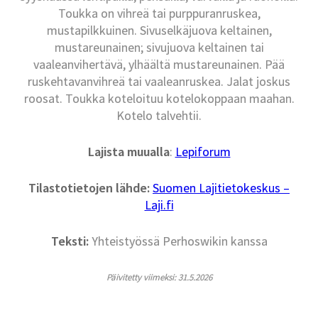
Toukka on vihreä tai purppuranruskea,
mustapilkkuinen. Sivuselkäjuova keltainen,
mustareunainen; sivujuova keltainen tai
vaaleanvihertävä, ylhäältä mustareunainen. Pää
ruskehtavanvihreä tai vaaleanruskea. Jalat joskus
roosat. Toukka koteloituu kotelokoppaan maahan.
Kotelo talvehtii.
Lajista muualla
:
Lepiforum
Tilastotietojen lähde:
Suomen Lajitietokeskus –
Laji.fi
Teksti:
Yhteistyössä Perhoswikin kanssa
Päivitetty viimeksi: 31.5.2026