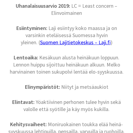
Uhanalaisuusarvio 2019:
LC = Least concern –
Elinvoimainen
Esiintyminen:
Laji esiintyy koko maassa ja on
varsinkin eteläisessä Suomessa hyvin
yleinen. (
Suomen Lajitietokeskus – Laji.fi
)
Lentoaika:
Kesäkuun alusta heinäkuun loppuun.
Lennon huippu sijoittuu heinäkuun alkuun. Melko
harvinainen toinen sukupolvi lentää elo-syyskuussa.
Elinympäristöt:
Niityt ja metsäaukiot
Elintavat:
Yöaktiivinen perhonen tulee hyvin sekä
valolle että syötille ja käy myös kukilla.
Kehitysvaiheet:
Moniruokainen toukka elää heinä-
syyskuussa lehtipuilla, pensailla, varvuilla ja ruohoilla.