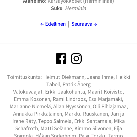
Alaheimo
: Kärsäyökköset (Herminiinae)
Suku
:
Herminia
← Edellinen
│
Seuraava →
Toimituskunta: Helmut Diekmann, Jaana Ihme, Heikki
Tabell, Patrik Åberg
Valokuvaajat: Erkki Jaakohuhta, Maarit Koivisto,
Emma Kosonen, Rami Lindroos, Esa Marjamäki,
Marianne Niemelä, Allan Nyyssönen, Olli Pihlajamaa,
Annukka Pirkkalainen, Markku Ruuskanen, Jari ja
Irene Räty, Teppo Salmela, Erkki Santamala, Mika
Schafroth, Matti Selänne, Kimmo Silvonen, Eija
Soimola, Håkan Söderholm, Päivi Torkki, Tarmo