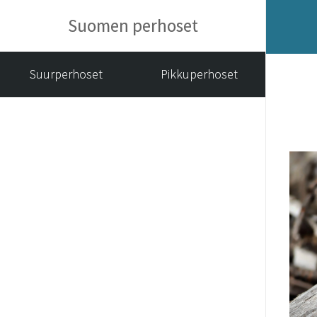
Suomen perhoset
Suurperhoset
Pikkuperhoset