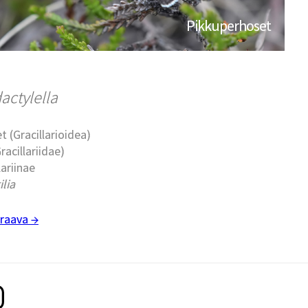
Pikkuperhoset
actylella
t (Gracillarioidea)
racillariidae)
lariinae
ilia
raava →