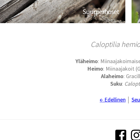
Suurperhoset
Caloptilia hemid
Yläheimo
: Miinaajakoimaise
Heimo
: Miinaajakoit (G
Alaheimo
: Gracil
Suku
:
Calopt
← Edellinen
│
Seu