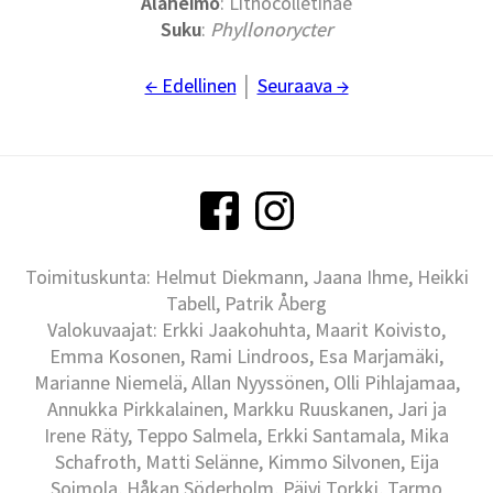
Alaheimo
: Lithocolletinae
Suku
:
Phyllonorycter
← Edellinen
│
Seuraava →
Toimituskunta: Helmut Diekmann, Jaana Ihme, Heikki
Tabell, Patrik Åberg
Valokuvaajat: Erkki Jaakohuhta, Maarit Koivisto,
Emma Kosonen, Rami Lindroos, Esa Marjamäki,
Marianne Niemelä, Allan Nyyssönen, Olli Pihlajamaa,
Annukka Pirkkalainen, Markku Ruuskanen, Jari ja
Irene Räty, Teppo Salmela, Erkki Santamala, Mika
Schafroth, Matti Selänne, Kimmo Silvonen, Eija
Soimola, Håkan Söderholm, Päivi Torkki, Tarmo